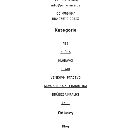
info@jofikrmiva.cz
IČO: 47564644
DIČ: CZ6110120643
Kategorie
PES
KOČKA
HLODAVCI
PTÁCI
VENKOVNÍ PTACTVO
AKVARISTIKA a TERARISTIKA
DRŮBEŽ A KRÁLÍCI
AKCE
Odkazy
Blog