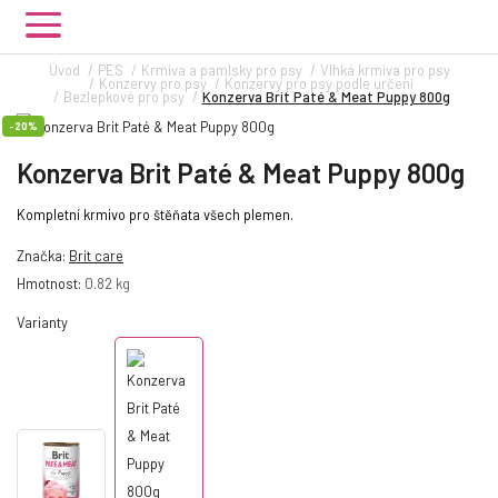
Úvod
PES
Krmiva a pamlsky pro psy
Vlhká krmiva pro psy
Konzervy pro psy
Konzervy pro psy podle určení
Bezlepkové pro psy
Konzerva Brit Paté & Meat Puppy 800g
-20%
Konzerva Brit Paté & Meat Puppy 800g
Kompletní krmivo pro štěňata všech plemen.
Značka:
Brit care
Hmotnost:
0.82 kg
Varianty