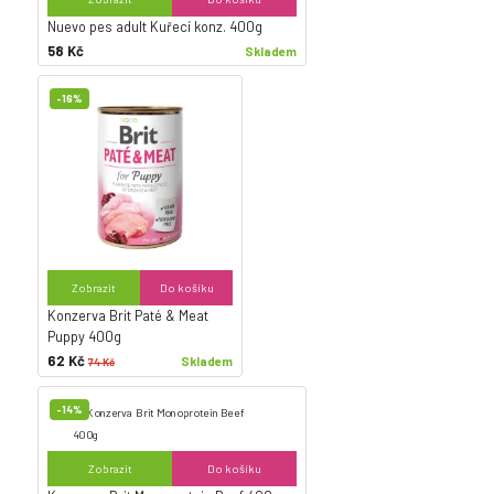
Nuevo pes adult Kuřecí konz. 400g
58 Kč
Skladem
-16%
Zobrazit
Do košíku
Konzerva Brit Paté & Meat
Puppy 400g
62 Kč
Skladem
74 Kč
-14%
Zobrazit
Do košíku