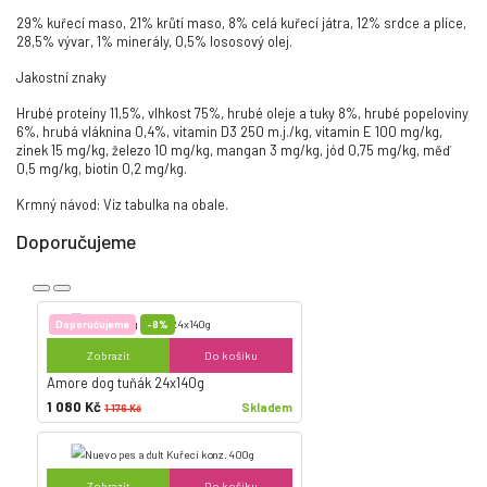
29% kuřecí maso, 21% krůtí maso, 8% celá kuřecí játra, 12% srdce a plíce,
28,5% vývar, 1% minerály, 0,5% lososový olej.
Jakostní znaky
Hrubé proteiny 11,5%, vlhkost 75%, hrubé oleje a tuky 8%, hrubé popeloviny
6%, hrubá vláknina 0,4%, vitamin D3 250 m.j./kg, vitamin E 100 mg/kg,
zinek 15 mg/kg, železo 10 mg/kg, mangan 3 mg/kg, jód 0,75 mg/kg, měď
0,5 mg/kg, biotin 0,2 mg/kg.
Krmný návod: Viz tabulka na obale.
Doporučujeme
Doporučujeme
-8%
Zobrazit
Do košíku
Amore dog tuňák 24x140g
1 080 Kč
Skladem
1 176 Kč
Zobrazit
Do košíku