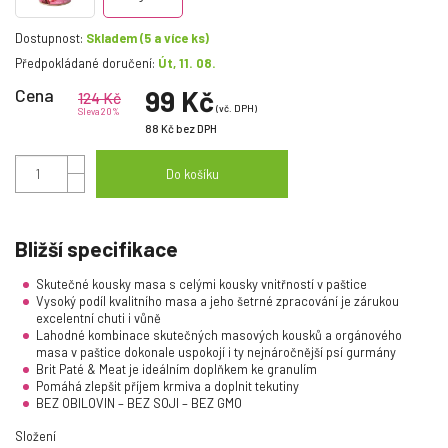
Dostupnost:
Skladem
(5 a více ks)
Předpokládané doručení:
Út, 11. 08.
Cena
99 Kč
124 Kč
(vč. DPH)
Sleva 20%
88 Kč
bez DPH
Do košíku
Bližší specifikace
Skutečné kousky masa s celými kousky vnitřností v paštice
Vysoký podíl kvalitního masa a jeho šetrné zpracování je zárukou
excelentní chuti i vůně
Lahodné kombinace skutečných masových kousků a orgánového
masa v paštice dokonale uspokojí i ty nejnáročnější psí gurmány
Brit Paté & Meat je ideálním doplňkem ke granulím
Pomáhá zlepšit příjem krmiva a doplnit tekutiny
BEZ OBILOVIN – BEZ SOJI – BEZ GMO
Složení