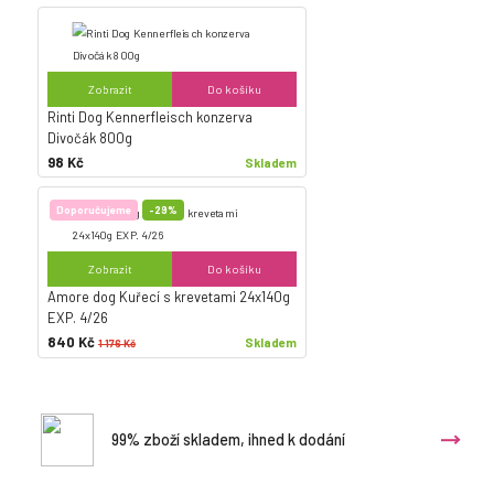
Zobrazit
Do košíku
Rinti Dog Kennerfleisch konzerva
Divočák 800g
98 Kč
Skladem
Doporučujeme
-29%
Zobrazit
Do košíku
Amore dog Kuřecí s krevetami 24x140g
EXP. 4/26
840 Kč
Skladem
1 176 Kč
99% zboží skladem, ihned k dodání