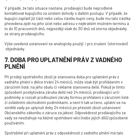
V případě, že tato situace nastane, prodávající bude neprodleně
kontaktovat kupujícího za účelem dohody o dalším postupu. V případě, že
kupující zaplatil již část nebo celou částku kupní ceny, bude mu tato částka
převedena zpět na jeho účet nebo adresu v nejkratším možném termínu a
to do 10 pracovních dnů, nejpozději však do 30 dnů od storna objednávky
ze strany prodávajícího.
Výše uvedená ustanovení se analogicky použijí
i pro zrušení
(stornování)
objednávky
.
7. DOBA PRO UPLATNĚNÍ PRÁV Z VADNÉHO
PLNĚNÍ
Při prodeji spotřebního zboží je stanovena doba pro uplatnění práv z
vadného plnění v délce trvání 24 měsíců, může však být prohlášením v
záručním listě, na jeho obalu či reklamě stanovena delší. Pokud je tímto
způsobem poskytována záruka delší než 24 měsíců, prodávající určí
podmínky a rozsah prodloužení záruky formou prohlášení v záručním listě
či zvláštními obchodními podmínkami, a není-li tak určeno, uplatní se na
vzniklé vady po uplynutí doby 24 měsíců po převzetí zboží ustanovení
Občanského zákoníku o záruce za jakost. Odpovědnost prodávajícího za
vady se nevztahuje na běžné opotřebení věci (nebo jejích dílů) způsobené
používáním.
Spotřebitel při uplatnění práv z odpovědnosti z vadného plnění má tato