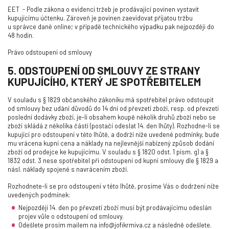
EET
- Podle zákona o evidenci tržeb je prodávající povinen vystavit
kupujícímu účtenku. Zároveň je povinen zaevidovat přijatou tržbu
u správce daně online; v případě technického výpadku pak nejpozději do
48 hodin.
Právo odstoupení od smlouvy
5. ODSTOUPENÍ OD SMLOUVY ZE STRANY
KUPUJÍCÍHO, KTERÝ JE SPOTŘEBITELEM
V souladu s § 1829 občanského zákoníku má spotřebitel právo odstoupit
od smlouvy bez udání důvodů do 14 dní od převzetí zboží, resp. od převzetí
poslední dodávky zboží, je-li obsahem koupě několik druhů zboží nebo se
zboží skládá z několika částí (postačí odeslat 14. den lhůty). Rozhodne-li se
kupující pro odstoupení v této lhůtě, a dodrží níže uvedené podmínky, bude
mu vrácena kupní cena a náklady na nejlevnější nabízený způsob dodání
zboží od prodejce ke kupujícímu. V souladu s § 1820 odst. 1 písm. g) a §
1832 odst. 3 nese spotřebitel při odstoupení od kupní smlouvy dle § 1829 a
násl. náklady spojené s navrácením zboží.
Rozhodnete-li se pro odstoupení v této lhůtě, prosíme Vás o dodržení níže
uvedených podmínek:
Nejpozději 14. den po převzetí zboží musí být prodávajícímu odeslán
projev vůle o odstoupení od smlouvy.
Odešlete prosím mailem na info@jofikrmiva.cz a následně odešlete.