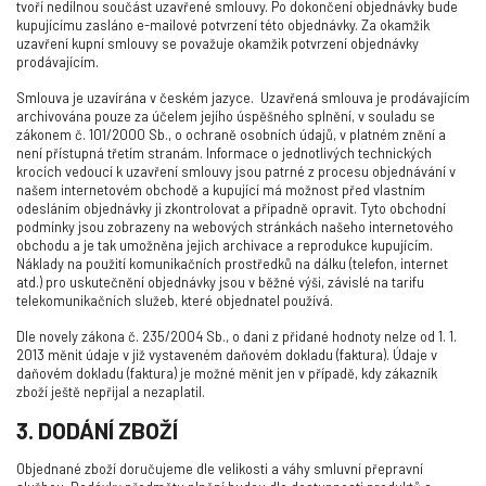
tvoří nedílnou součást uzavřené smlouvy. Po dokončení objednávky bude
kupujícímu zasláno e-mailové potvrzení této objednávky. Za okamžik
uzavření kupní smlouvy se považuje okamžik potvrzení objednávky
prodávajícím.
Smlouva je uzavírána v českém jazyce. Uzavřená smlouva je prodávajícím
archivována pouze za účelem jejího úspěšného splnění, v souladu se
zákonem č. 101/2000 Sb., o ochraně osobních údajů, v platném znění a
není přístupná třetím stranám. Informace o jednotlivých technických
krocích vedoucí k uzavření smlouvy jsou patrné z procesu objednávání v
našem internetovém obchodě a kupující má možnost před vlastním
odesláním objednávky ji zkontrolovat a případně opravit. Tyto obchodní
podmínky jsou zobrazeny na webových stránkách našeho internetového
obchodu a je tak umožněna jejich archivace a reprodukce kupujícím.
Náklady na použití komunikačních prostředků na dálku (telefon, internet
atd.) pro uskutečnění objednávky jsou v běžné výši, závislé na tarifu
telekomunikačních služeb, které objednatel používá.
Dle novely zákona č. 235/2004 Sb., o dani z přidané hodnoty nelze od 1. 1.
2013 měnit údaje v již vystaveném daňovém dokladu (faktura). Údaje v
daňovém dokladu (faktura) je možné měnit jen v případě, kdy zákazník
zboží ještě nepřijal a nezaplatil.
3. DODÁNÍ ZBOŽÍ
Objednané zboží doručujeme dle velikosti a váhy smluvní přepravní