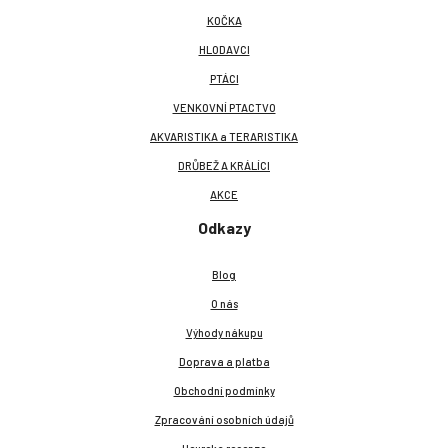
KOČKA
HLODAVCI
PTÁCI
VENKOVNÍ PTACTVO
AKVARISTIKA a TERARISTIKA
DRŮBEŽ A KRÁLÍCI
AKCE
Odkazy
Blog
O nás
Výhody nákupu
Doprava a platba
Obchodní podmínky
Zpracování osobních údajů