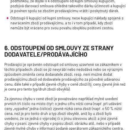
podmínkou, že dojde-li k odstoupení od kupní smlouvy kupujícím,
pozbývá darovací smlouva ohledně takového dárku účinnosti a kupující
je povinen spolu se zbožím prodávajícímu vrátit i poskytnutý dárek.
Odstoupí-li kupující od kupní smlouvy, nese kupující náklady spojené s
navrácením zboží prodávajícímu, a to i v tom případě, kdy zboží
nemůže být vráceno pro svou povahu obvyklou poštovní cestou.
6. ODSTOUPENÍ OD SMLOUVY ZE STRANY
DODAVATELE/PRODÁVAJÍCÍHO
Prodávající je oprávněn odstoupit od smlouvy uzavřené se zákazníkem v
těchto případech: zboží se již nevyrábí nebo nedodává nebo se výrazným
způsobem změnila cena dodavatele zboží, resp. není možné dodat
prodávajícímu zboží od dodavatele prodávajícího za původně udávanou
cenu, dále také v případě zjevné chyby v ceně zboží (tj. ceny zjevně jiné než
je cena pro tento typ/druh zboží obvyklá).
Za zjevnou chybu v ceně zboží je považováno například mylné uvedení
prvních tří číslic na místo čtyř; o jednu cifru nižší cena (např. při udávání
ceny „vypadne“ jedna číslice); zjevně nízká cena zboží (např. o 50 % nižší
cena, než je pro tento druh a typ zboží obvyklé, aniž by u zboží bylo
uvedeno, že se jedná o výprodej či o jinou slevovou akci); a jiné zjevné
chyby v psaní, zjevné chyby v popisu zboží, obrázku atd., nebo v případě
zjevně mylné chyby v informaci podané operátorem zákaznického centra.