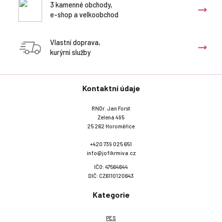
3 kamenné obchody,
e-shop a velkoobchod
Vlastní doprava,
kurýrní služby
Kontaktní údaje
RNDr. Jan Forst
Zelená 495
25 262 Horoměřice
+420 739 025 651
info@jofikrmiva.cz
IČO: 47564644
DIČ: CZ6110120643
Kategorie
PES