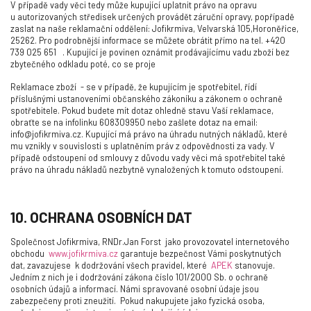
V případě vady věci tedy může kupující uplatnit právo na opravu
u autorizovaných středisek určených provádět záruční opravy, popřípadě
zaslat na naše reklamační oddělení: Jofikrmiva, Velvarská 105,Horoněřice,
25262. Pro podrobnější informace se můžete obrátit přímo na tel. +420
739 025 651 . Kupující je povinen oznámit prodávajícímu vadu zboží bez
zbytečného odkladu poté, co se proje
Reklamace zboží
- se v případě, že kupujícím je spotřebitel, řídí
příslušnými ustanoveními občanského zákoníku a zákonem o ochraně
spotřebitele. Pokud budete mít dotaz ohledně stavu Vaší reklamace,
obraťte se na infolinku 608309950 nebo zašlete dotaz na email:
info@jofikrmiva.cz. Kupující má právo na úhradu nutných nákladů, které
mu vznikly v souvislosti s uplatněním práv z odpovědnosti za vady. V
případě odstoupení od smlouvy z důvodu vady věci má spotřebitel také
právo na úhradu nákladů nezbytně vynaložených k tomuto odstoupení.
10. OCHRANA OSOBNÍCH DAT
Společnost Jofikrmiva, RNDr.Jan Forst jako provozovatel internetového
obchodu
www.jofikrmiva.cz
garantuje bezpečnost Vámi poskytnutých
dat, zavazujese k dodržování všech pravidel, které
APEK
stanovuje.
Jedním z nich je i dodržování zákona číslo 101/2000 Sb. o ochraně
osobních údajů a informací. Námi spravované osobní údaje jsou
zabezpečeny proti zneužití.
Pokud nakupujete jako fyzická osoba,