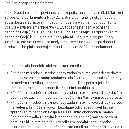
údajů ve prospěch třetí strany.
10.2
Svou informační povinnost vůči kupujícímu ve smyslu čl. 13 Nařízení
Evropského parlamentu a Rady 2016/679 o ochraně fyzických osob v
souvislosti se zpracováním osobních údajů a o volném pohybu těchto
údajů a o zrušení směrnice 95/46/ES (obecné nařízení o ochraně
osobních údajů) (dále jen „
nařízení GDPR
“) související se zpracováním
osobních údajů kupujícího pro účely plnění kupní smlouvy, pro účely
jednání o této smlouvě a pro účely plnění veřejnoprávních povinností
prodávajícího plní prodávající prostřednictvím zvláštního dokumentu.
10.3 Zasílání obchodních sdělení formou emailu
Přihlášením k odběru novinek, tedy zadáním e-mailové adresy dáváte
souhlas se zpracováním osobních údajů v rozsahu e-mailové adresy,
za účelem rozesílání obchodních sdělení. Dále potvrzujete, že jste se s
těmito podmínkami seznámili a že s nimi souhlasíte.
Přihlášením k odběru novinek, tedy zadáním e-mailové adresy dáváte
souhlas se zasíláním obchodních sdělení na Vaši e-mailovou adresu.
Přihlášením k odběru novinek, tedy zadáním e-mailové adresy, berete
na vědomí, že můžete kdykoli bezplatně odvolat svůj souhlas se
zpracováním osobních údajů a se zasíláním obchodních sdělení.
Odhlásit se z odběru novinek (obchodních sdělení) můžete provést
sami a to kliknutím na příslušný odkaz ve spodní části každého
informačního emailu nebo nám napište email na: info@jofikrmiva.cz s