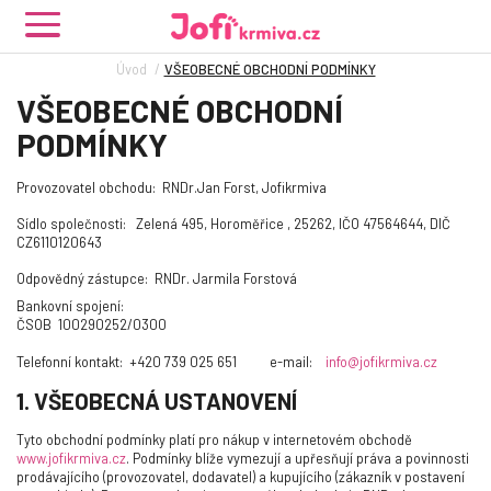
Úvod
VŠEOBECNÉ OBCHODNÍ PODMÍNKY
VŠEOBECNÉ OBCHODNÍ
PODMÍNKY
Provozovatel obchodu:
RNDr.Jan Forst, Jofikrmiva
Sídlo společnosti:
Zelená 495, Horoměřice , 25262, IČO 47564644, DIČ
CZ6110120643
Odpovědný zástupce:
RNDr. Jarmila Forstová
Bankovní spojení:
ČSOB 100290252/0300
Telefonní kontakt:
+420 739 025 651
e-mail:
info@jofikrmiva.cz
1. VŠEOBECNÁ USTANOVENÍ
Tyto obchodní podmínky platí pro nákup v internetovém obchodě
www.jofikrmiva.cz
. Podmínky blíže vymezují a upřesňují práva a povinnosti
prodávajícího (provozovatel, dodavatel) a kupujícího (zákazník v postavení