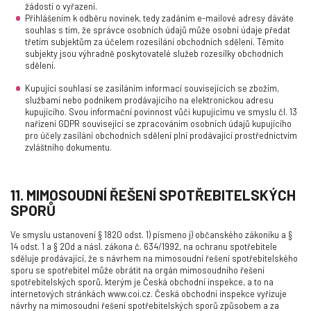
žádostí o vyřazení.
Přihlášením k odběru novinek, tedy zadáním e-mailové adresy dáváte
souhlas s tím, že správce osobních údajů může osobní údaje předat
třetím subjektům za účelem rozesílání obchodních sdělení. Těmito
subjekty jsou výhradně poskytovatelé služeb rozesílky obchodních
sdělení.
Kupující souhlasí se zasíláním informací souvisejících se zbožím,
službami nebo podnikem prodávajícího na elektronickou adresu
kupujícího. Svou informační povinnost vůči kupujícímu ve smyslu čl. 13
nařízení GDPR související se zpracováním osobních údajů kupujícího
pro účely zasílání obchodních sdělení plní prodávající prostřednictvím
zvláštního dokumentu.
11. MIMOSOUDNÍ ŘEŠENÍ SPOTŘEBITELSKÝCH
SPORŮ
Ve smyslu ustanovení § 1820 odst. 1) písmeno j) občanského zákoníku a §
14 odst. 1 a § 20d a násl. zákona č. 634/1992, na ochranu spotřebitele
sděluje prodávající, že s návrhem na mimosoudní řešení spotřebitelského
sporu se spotřebitel může obrátit na orgán mimosoudního řešení
spotřebitelských sporů, kterým je Česká obchodní inspekce, a to na
internetových stránkách www.coi.cz. Česká obchodní inspekce vyřizuje
návrhy na mimosoudní řešení spotřebitelských sporů způsobem a za