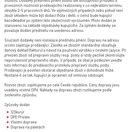
službou. Dodávky předmětu plnění budou dle dostupnosti produktů a
provozních možností prodávajícího realizovány v co nejkratším termínu,
obvykle 2-5 pracovních dnů. Ve výjimečných případech nebo pokud není
zboží skladem může být dodací lhůta i delší, o čemž bude kupující
bezodkladně po zjištění této skutečnosti vyrozuměn. Místo dodání je
stanoveno na základě objednávky kupujícího. Za splnění dodávky se
považuje dodání předmětu na uvedenou adresu.
Součástí dodávky není instalace předmětu plnění. Dopravu na adresu
určení zajišťuje prodávající. Zásilka se zbožím standardně obsahuje
daňový doklad (fakturu) a návod na používání výrobku v českém jazyce. Při
převzetí zboží od přepravní služby resp. pošty si vždy pečlivě zkontrolujte
neporušenost přepravního obalu. V případě, že obal je poškozen uveďte
tuto informaci do předávacího protokolu přepravní služby, pošty.
Prodávající je povinen obstarat objednané zboží v dohodnuté lhůtě.
Nestane-li se tak, kupující je oprávněn od smlouvy odstoupit.
Rozvoz zboží
zajišťujeme po celé České republice. Ceny dopravy jsou
uváděny včetně DPH. Náklady na dopravu zboží rozlišujeme podle
zvoleného způsobu.
Způsoby dodán
123kurýr
DPD Private
Vlastní doprava
Doprava na paletách