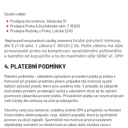
Osobní odběr:
Prodejna Horoměřice, Velvarská 10
Prodejna Praha 6,Suchdolské nám. 7, 16200
Prodejna Roztoky u Prahy, Lidická 2240
hrubé porušení smlouvy,
Nepřevzetí/nevyzvednutí zásilky znamená
dle § 2118 odst. 1 zákona č. 89/2012 Sb. Podle
zákona má dále
provozovatel právo na kompenzaci vynaloženého poštovného
a balného od kupujícího a to do maximální výše 500kč vč. DPH
4. PLATEBNÍ PODMÍNKY
Platební podmínka - základním způsobem provedení platby je platba v
hotovosti při předání předmětu plnění, případně též možnost využití
dalších způsobů plateb, které jsou uvedeny níže. V případě, že zákazník
zvolí platbu předem, prodávající vyčká s odesláním zboží až do splnění
povinnosti zákazníka provést platbu. Provedením platby se rozumí připsání
celé částky dle smlouvy na účet prodávajícího.
Všechny ceny jsou konečné, uváděny včetně DPH a příspěvků na likvidaci
historického elektroodpadu, resp. dalších poplatků, které je spotřebitel
povinen za zboží zaplatit. Spotřebitel má možnost před provedením
objednávky seznámit se skutečností po jakou dobu zůstává cena v