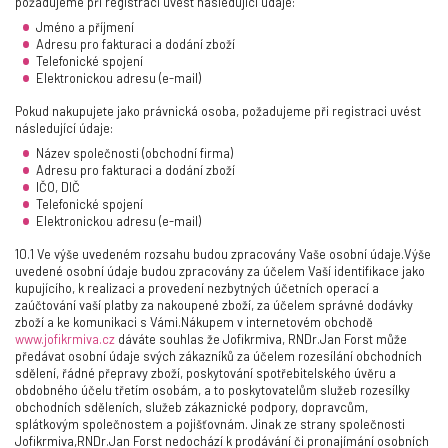
požadujeme při registraci uvést následující údaje:
Jméno a příjmení
Adresu pro fakturaci a dodání zboží
Telefonické spojení
Elektronickou adresu (e-mail)
Pokud nakupujete jako právnická osoba, požadujeme při registraci uvést
následující údaje:
Název společnosti (obchodní firma)
Adresu pro fakturaci a dodání zboží
IČO, DIČ
Telefonické spojení
Elektronickou adresu (e-mail)
10.1 Ve výše uvedeném rozsahu budou zpracovány Vaše osobní údaje.Výše
uvedené osobní údaje budou zpracovány za účelem Vaší identifikace jako
kupujícího, k realizaci a provedení nezbytných účetních operací a
zaúčtování vaší platby za nakoupené zboží, za účelem správné dodávky
zboží a ke komunikaci s Vámi.Nákupem v internetovém obchodě
www.jofikrmiva.cz
dáváte souhlas že Jofikrmiva, RNDr.Jan Forst může
předávat osobní údaje svých zákazníků za účelem rozesílání obchodních
sdělení, řádné přepravy zboží, poskytování spotřebitelského úvěru a
obdobného účelu třetím osobám, a to poskytovatelům služeb rozesílky
obchodních sděleních, služeb zákaznické podpory, dopravcům,
splátkovým společnostem a pojišťovnám. Jinak ze strany společnosti
Jofikrmiva,RNDr.Jan Forst nedochází k prodávání či pronajímání osobních