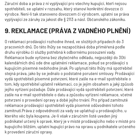
Záruční doba a práva z ní vyplývající pro všechny kupující, kteří nejsou
spotřebiteli, se uplatní v rozsahu, který stanoví konkrétní dovozce či
výrobce. Není-li tak stanoveno dovozcem či výrobcem, uplatní se práva
vyplývající ze záruky za jakost dle § 2113 a násl. Občanského zákoníku.
9. REKLAMACE (PRÁVA Z VADNÉHO PLNĚNÍ)
O reklamaci prodávající rozhodne ihned, ve složitých případech do 3
pracovních dnů. Do této lhůty se nezapočítává doba přiměřená podle
druhu výrobku či služby potřebná k odbornému posouzení vady.
Reklamace bude vyřízena bez zbytečného odkladu, nejpozději do 30ti
kalendářních dnů ode dne uplatnění reklamace, pokud se prodávající s
kupujícím písemně nedohodne jinak. Po uplynutí této lhůty má spotřebitel
stejná práva, jako by se jednalo o podstatné porušení smlouvy. Prodávající
vydá spotřebiteli písemné potvrzení, které zašle na e-mail spotřebitele o
tom, kdy spotřebitel uplatnil reklamaci, co je jejím obsahem a jaký způsob
jejího vyřízení požaduje. Dále prodávající vydá spotřebiteli potvrzení, které
zašle na e-mail spotřebitele o datu a způsobu vyřízení reklamace, včetně
potvrzení o provedení opravy a době jejího trvání. Pro případ zamítnuté
reklamace prodávající spotřebiteli vydá písemné odůvodnění tohoto
zamítnutí.Práva z odpovědnosti za vady se uplatňují u prodávajícího, u
kterého věc byla koupena. Je-li však v záručním listě uveden jiný
podnikatel určený k opravě, který je v místě prodávajícího nebo v místě pro
kupujícího bližším, uplatní kupující právo na opravu u podnikatele určeného
k provedení záruční opravy.