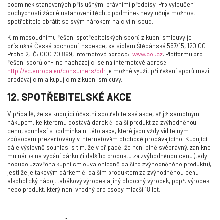
podmínek stanovených příslušnými právními předpisy. Pro vyloučení
pochybností žádné ustanovení těchto podmínek nevylučuje možnost
spotřebitele obrátit se svým nárokem na civilní soud.
K mimosoudnímu řešení spotřebitelských sporů z kupní smlouvy je
příslušná Česká obchodní inspekce, se sídlem Štěpánská 567/15, 120 00
Praha 2, IČ: 000 20 869, internetová adresa:
www.coi.cz
. Platformu pro
řešení sporů on-line nacházející se na internetové adrese
http://ec.europa.eu/consumers/odr
je možné využít při řešení sporů mezi
prodávajícím a kupujícím z kupní smlouvy.
12. SPOTŘEBITELSKÉ AKCE
V případě, že se kupující účastní spotřebitelské akce, ať již samotným
nákupem, ke kterému dostává dárek či další produkt za zvýhodněnou
cenu, souhlasí s podmínkami této akce, které jsou vždy viditelným
způsobem prezentovány v internetovém obchodě prodávajícího. Kupující
dále výslovně souhlasí s tím, že v případě, že není plně svéprávný, zanikne
mu nárok na vydání dárku či dalšího produktu za zvýhodněnou cenu (tedy
nebude uzavřena kupní smlouva ohledně dalšího zvýhodněného produktu),
jestliže je takovým dárkem či dalším produktem za zvýhodněnou cenu
alkoholický nápoj, tabákový výrobek a jiný obdobný výrobek, popř. výrobek
nebo produkt, který není vhodný pro osoby mladší 18 let.