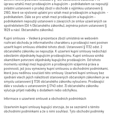
úpravu vztahů mezi prodávajícím a kupujícím – podnikatelem se nepoužijí
zvláštní ustanovení o prodeji zboží v obchodě s výjimkou ustanovení §
2160, které se výslovně uplatní pro vztah mezi prodávajícím a kupujícím -
podnikatelem. Dále se pro vztah mezi prodávajícím a kupujícím –
podnikatelem nepoužijí ustanovení o závazcích ze smluv uzavíraných se
spotřebitelem (Díl 4 Občanského zákoníku), zejména potom ustanovení §
1829 a násl. Občanského zákoníku).
Kupní smlouva
– Veškerá prezentace zboží umístěná ve webovém
rozhraní obchodu je informativního charakteru a prodávající není povinen
uzavřít kupní smlouvu ohledně tohoto zboží. Ustanovení § 1732 odst. 2
občanského zákoníku se nepoužije. K uzavření kupní smlouvy nedochází
odesláním objednávky kupujícím prodávajícímu. Kupní smlouva vzniká
okamžikem potvrzení objednávky kupujícího prodávajícím. Od tohoto
momentu vznikají mezi kupujícím a prodávajícím vzájemná práva a
povinnosti, jež jsou vymezeny kupní smlouvou a obchodními podmínkami,
které jsou nedílnou součástí této smlouvy. Uzavření kupní smlouvy bez
sjednání všech jejích náležitostí stanovených občanským zákoníkem je ve
smyslu ustanovení § 1726 občanského zákoníku vyloučeno. Prodávající
dále v souladu s ustanovením § 1740 odst. 3) občanského zákoníku
vylučuje přijetí nabídky s dodatkem nebo odchylkou.
Informace o uzavřené smlouvě a obchodních podmínkách
Uzavřením kupní smlouvy kupující stvrzuje, že se seznámil s těmito
obchodními podmínkami a že s nimi souhlasí. Tyto obchodní podmínky