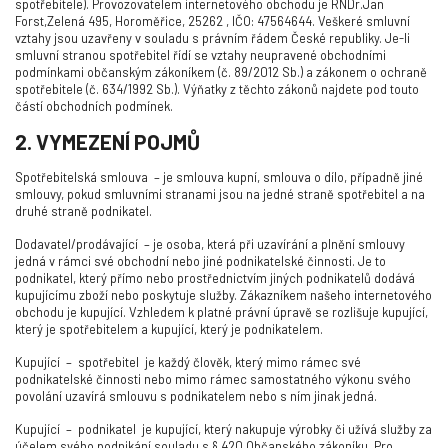
spotřebitele). Provozovatelem internetového obchodu je RNDr.Jan
Forst,Zelená 495, Horoměřice, 25262 , IČO: 47564644. Veškeré smluvní
vztahy jsou uzavřeny v souladu s právním řádem České republiky. Je-li
smluvní stranou spotřebitel řídí se vztahy neupravené obchodními
podmínkami občanským zákoníkem (č. 89/2012 Sb.) a zákonem o ochraně
spotřebitele (č. 634/1992 Sb.). Výňatky z těchto zákonů najdete pod touto
částí obchodních podmínek.
2. VYMEZENÍ POJMŮ
Spotřebitelská smlouva
– je smlouva kupní, smlouva o dílo, případně jiné
smlouvy, pokud smluvními stranami jsou na jedné straně spotřebitel a na
druhé straně podnikatel.
Dodavatel/prodávající
– je osoba, která při uzavírání a plnění smlouvy
jedná v rámci své obchodní nebo jiné podnikatelské činnosti. Je to
podnikatel, který přímo nebo prostřednictvím jiných podnikatelů dodává
kupujícímu zboží nebo poskytuje služby. Zákazníkem našeho internetového
obchodu je kupující. Vzhledem k platné právní úpravě se rozlišuje kupující,
který je spotřebitelem a kupující, který je podnikatelem.
Kupující
–
spotřebitel
je každý člověk, který mimo rámec své
podnikatelské činnosti nebo mimo rámec samostatného výkonu svého
povolání uzavírá smlouvu s podnikatelem nebo s ním jinak jedná.
Kupující
–
podnikatel
je kupující, který nakupuje výrobky či užívá služby za
účelem svého podnikání souladu s § 420 Občanského zákoníku. Pro