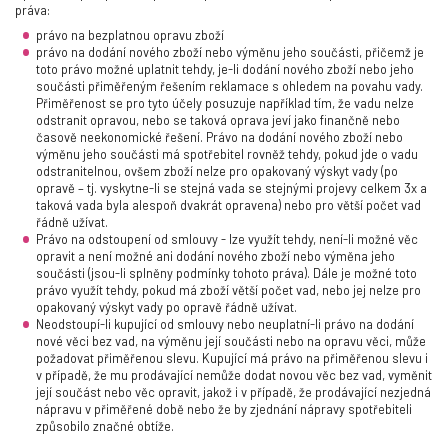
práva:
právo na bezplatnou opravu zboží
právo na dodání nového zboží nebo výměnu jeho součásti, přičemž je
toto právo možné uplatnit tehdy, je-li dodání nového zboží nebo jeho
součásti přiměřeným řešením reklamace s ohledem na povahu vady.
Přiměřenost se pro tyto účely posuzuje například tím, že vadu nelze
odstranit opravou, nebo se taková oprava jeví jako finančně nebo
časově neekonomické řešení. Právo na dodání nového zboží nebo
výměnu jeho součásti má spotřebitel rovněž tehdy, pokud jde o vadu
odstranitelnou, ovšem zboží nelze pro opakovaný výskyt vady (po
opravě – tj. vyskytne-li se stejná vada se stejnými projevy celkem 3x a
taková vada byla alespoň dvakrát opravena) nebo pro větší počet vad
řádně užívat.
Právo na odstoupení od smlouvy - lze využít tehdy, není-li možné věc
opravit a není možné ani dodání nového zboží nebo výměna jeho
součásti (jsou-li splněny podmínky tohoto práva). Dále je možné toto
právo využít tehdy, pokud má zboží větší počet vad, nebo jej nelze pro
opakovaný výskyt vady po opravě řádně užívat.
Neodstoupí-li kupující od smlouvy nebo neuplatní-li právo na dodání
nové věci bez vad, na výměnu její součásti nebo na opravu věci, může
požadovat přiměřenou slevu. Kupující má právo na přiměřenou slevu i
v případě, že mu prodávající nemůže dodat novou věc bez vad, vyměnit
její součást nebo věc opravit, jakož i v případě, že prodávající nezjedná
nápravu v přiměřené době nebo že by zjednání nápravy spotřebiteli
způsobilo značné obtíže.