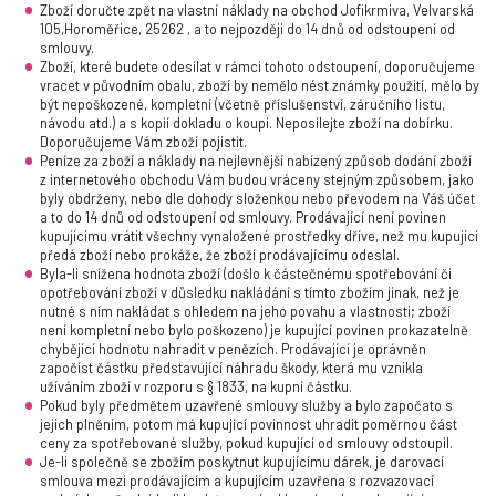
Zboží doručte zpět na vlastní náklady na obchod Jofikrmiva, Velvarská
105,Horoměřice, 25262 , a to nejpozději do 14 dnů od odstoupení od
smlouvy.
Zboží, které budete odesílat v rámci tohoto odstoupení, doporučujeme
vracet v původním obalu, zboží by nemělo nést známky použití, mělo by
být nepoškozené, kompletní (včetně příslušenství, záručního listu,
návodu atd.) a s kopií dokladu o koupi. Neposílejte zboží na dobírku.
Doporučujeme Vám zboží pojistit.
Peníze za zboží a náklady na nejlevnější nabízený způsob dodání zboží
z internetového obchodu Vám budou vráceny stejným způsobem, jako
byly obdrženy, nebo dle dohody složenkou nebo převodem na Váš účet
a to do 14 dnů od odstoupení od smlouvy. Prodávající není povinen
kupujícímu vrátit všechny vynaložené prostředky dříve, než mu kupující
předá zboží nebo prokáže, že zboží prodávajícímu odeslal.
Byla-li snížena hodnota zboží (došlo k částečnému spotřebování či
opotřebování zboží v důsledku nakládání s tímto zbožím jinak, než je
nutné s ním nakládat s ohledem na jeho povahu a vlastnosti; zboží
není kompletní nebo bylo poškozeno) je kupující povinen prokazatelně
chybějící hodnotu nahradit v penězích. Prodávající je oprávněn
započíst částku představující náhradu škody, která mu vznikla
užíváním zboží v rozporu s § 1833, na kupní částku.
Pokud byly předmětem uzavřené smlouvy služby a bylo započato s
jejich plněním, potom má kupující povinnost uhradit poměrnou část
ceny za spotřebované služby, pokud kupující od smlouvy odstoupil.
Je-li společně se zbožím poskytnut kupujícímu dárek, je darovací
smlouva mezi prodávajícím a kupujícím uzavřena s rozvazovací