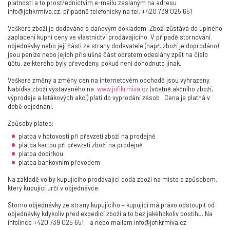
platnosti a to prostřednictvím e-mailu zaslaným na adresu
info@jofikrmiva.cz, případně telefonicky na tel. +420 739 025 651
Veškeré zboží je dodáváno s daňovým dokladem. Zboží zůstává do úplného
zaplacení kupní ceny ve vlastnictví prodávajícího. V případě stornování
objednávky nebo její části ze strany dodavatele (např. zboží je doprodáno)
jsou peníze nebo jejich příslušná část obratem odeslány zpět na číslo
účtu, ze kterého byly převedeny, pokud není dohodnuto jinak.
Veškeré změny a změny cen na internetovém obchodě jsou vyhrazeny.
Nabídka zboží vystaveného na
www.jofikrmiva.cz
(včetně akčního zboží,
výprodeje a letákových akcí) platí do vyprodání zásob . Cena je platná v
době objednání.
Způsoby plateb:
platba v hotovosti při převzetí zboží na prodejně
platba kartou při převzetí zboží na prodejně
platba dobírkou
platba bankovním převodem
Na základě volby kupujícího prodávající dodá zboží na místo a způsobem,
který kupující určí v objednávce.
Storno objednávky ze strany kupujícího – kupující má právo odstoupit od
objednávky kdykoliv před expedicí zboží a to bez jakéhokoliv postihu. Na
infolince +420 739 025 651 a nebo mailem info@jofikrmiva.cz