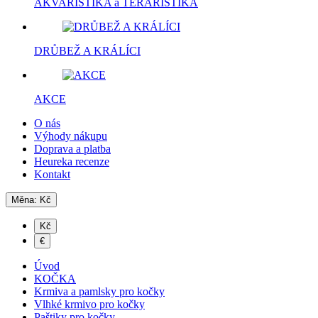
AKVARISTIKA a TERARISTIKA
DRŮBEŽ A KRÁLÍCI
AKCE
O nás
Výhody nákupu
Doprava a platba
Heureka recenze
Kontakt
Měna:
Kč
Kč
€
Úvod
KOČKA
Krmiva a pamlsky pro kočky
Vlhké krmivo pro kočky
Paštiky pro kočky