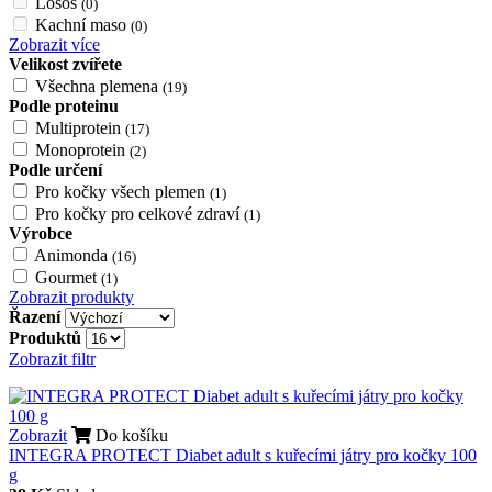
Losos
(0)
Kachní maso
(0)
Zobrazit více
Velikost zvířete
Všechna plemena
(19)
Podle proteinu
Multiprotein
(17)
Monoprotein
(2)
Podle určení
Pro kočky všech plemen
(1)
Pro kočky pro celkové zdraví
(1)
Výrobce
Animonda
(16)
Gourmet
(1)
Zobrazit produkty
Řazení
Produktů
Zobrazit filtr
Zobrazit
Do košíku
INTEGRA PROTECT Diabet adult s kuřecími játry pro kočky 100
g