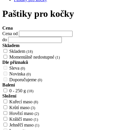
Paštiky pro kočky
Cena
Cena od
do
Skladem
Skladem
(18)
Momentálně nedostupné
(1)
Dle příznaků
Sleva
(0)
Novinka
(0)
Doporučujeme
(0)
Balení
0 - 250 g
(18)
Složení
Kuřecí maso
(8)
Krůtí maso
(3)
Hovězí maso
(2)
Králičí maso
(1)
Jehněčí maso
(1)