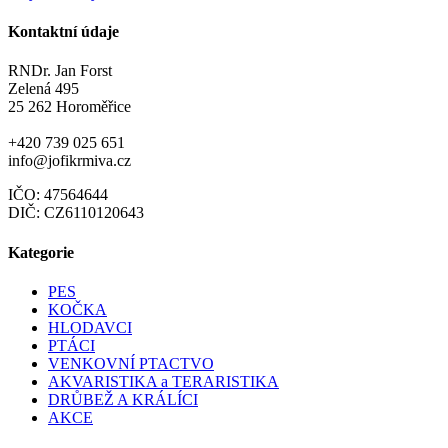
Kontaktní údaje
RNDr. Jan Forst
Zelená 495
25 262 Horoměřice
+420 739 025 651
info@jofikrmiva.cz
IČO: 47564644
DIČ: CZ6110120643
Kategorie
PES
KOČKA
HLODAVCI
PTÁCI
VENKOVNÍ PTACTVO
AKVARISTIKA a TERARISTIKA
DRŮBEŽ A KRÁLÍCI
AKCE