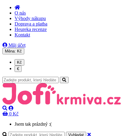
O nás
Výhody nákupu
Doprava a platba
Heureka recenze
Kontakt
Můj účet
Měna:
Kč
Kč
€
0 Kč
Jsem tak prázdný :(
Vyhledat