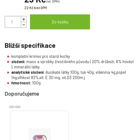
(vč. DPH)
22 Kč
bez DPH
Do košíku
Bližší specifikace
kompletní krmivo pro starší kočky
složení:
maso a výrobky živočišného původu ( 20% drůbeží, 6% hovězí
), minerální látky
analytické složení
: dusíkaté látky 100g, tuk 40g, vláknina 4g,popel
14g,vlhkost 82%,vit. E 30 mg, vit.D3 200m.j
hmotnost:
100g
Doporučujeme