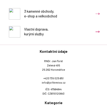
3 kamenné obchody,
e-shop a velkoobchod
Vlastní doprava,
kurýrní služby
Kontaktní údaje
RNDr. Jan Forst
Zelená 495
25 262 Horoměřice
+420 739 025 651
info@jofikrmiva.cz
IČO: 47564644
DIČ: CZ6110120643
Kategorie