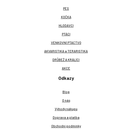
PES
KOČKA
HLODAVCI
PTÁCI
VENKOVNÍ PTACTVO
AKVARISTIKA a TERARISTIKA
DRŮBEŽ A KRÁLÍCI
AKCE
Odkazy
Blog
O nás
Výhody nákupu
Doprava a platba
Obchodní podmínky