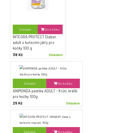
Zobrazit
Do košíku
INTEGRA PROTECT Diabet
adult s kuřecími játry pro
kočky 100 g
38 Kč
Skladem
Zobrazit
Do košíku
ANIMONDA paštika ADULT - Krůtí, králík
pro kočky 100g
25 Kč
Skladem
Zobrazit
Do košíku