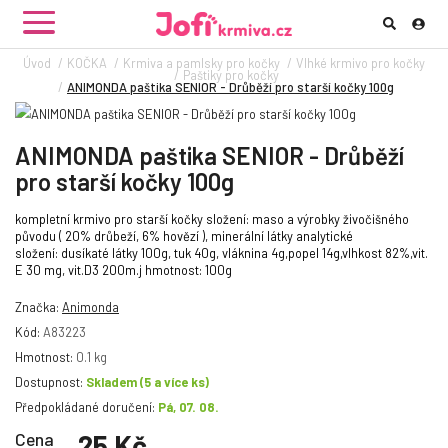
Úvod
KOČKA
Krmiva a pamlsky pro kočky
Vlhké krmivo pro kočky
Paštiky pro kočky
ANIMONDA paštika SENIOR - Drůběží pro starší kočky 100g
ANIMONDA paštika SENIOR - Drůběží
pro starší kočky 100g
kompletní krmivo pro starší kočky složení: maso a výrobky živočišného
původu ( 20% drůbeží, 6% hovězí ), minerální látky analytické
složení: dusíkaté látky 100g, tuk 40g, vláknina 4g,popel 14g,vlhkost 82%,vit.
E 30 mg, vit.D3 200m.j hmotnost: 100g
Značka:
Animonda
Kód:
A83223
Hmotnost:
0.1 kg
Dostupnost:
Skladem
(5 a více ks)
Předpokládané doručení:
Pá, 07. 08.
Cena
25 Kč