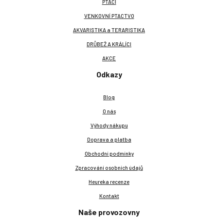
PTÁCI
VENKOVNÍ PTACTVO
AKVARISTIKA a TERARISTIKA
DRŮBEŽ A KRÁLÍCI
AKCE
Odkazy
Blog
O nás
Výhody nákupu
Doprava a platba
Obchodní podmínky
Zpracování osobních údajů
Heureka recenze
Kontakt
Naše provozovny