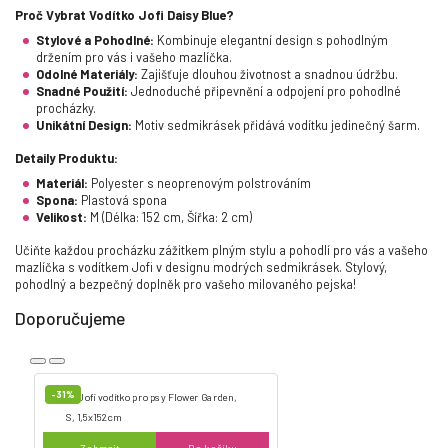
Proč Vybrat Vodítko Jofi Daisy Blue?
Stylové a Pohodlné:
Kombinuje elegantní design s pohodlným
držením pro vás i vašeho mazlíčka.
Odolné Materiály:
Zajišťuje dlouhou životnost a snadnou údržbu.
Snadné Použití:
Jednoduché připevnění a odpojení pro pohodlné
procházky.
Unikátní Design:
Motiv sedmikrásek přidává vodítku jedinečný šarm.
Detaily Produktu:
Materiál:
Polyester s neoprenovým polstrováním
Spona:
Plastová spona
Velikost:
M (Délka: 152 cm, Šířka: 2 cm)
Učiňte každou procházku zážitkem plným stylu a pohodlí pro vás a vašeho
mazlíčka s vodítkem Jofi v designu modrých sedmikrásek. Stylový,
pohodlný a bezpečný doplněk pro vašeho milovaného pejska!
Doporučujeme
-31%