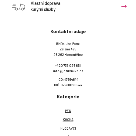
Vlastní doprava,
kurýrní služby
Kontaktní údaje
RNDr. Jan Forst
Zelená 495
25 262 Horoměřice
+420 739 025 651
info@jofikrmiva.cz
IČO: 47564644
DIČ: CZ6110120643
Kategorie
PES
KOČKA
HLODAVCI