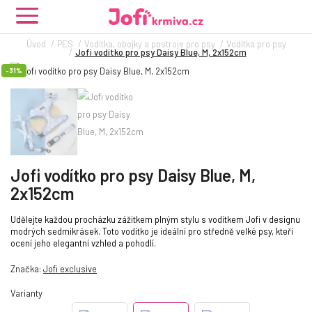
Úvod
PES
Vodítka, obojky a postroje pro psy
Vodítka pro psy
Jofi vodítko pro psy Daisy Blue, M, 2x152cm
-31%
Jofi vodítko pro psy Daisy Blue, M,
2x152cm
Udělejte každou procházku zážitkem plným stylu s vodítkem Jofi v designu
modrých sedmikrásek. Toto vodítko je ideální pro středně velké psy, kteří
ocení jeho elegantní vzhled a pohodlí.
Značka:
Jofi exclusive
Varianty