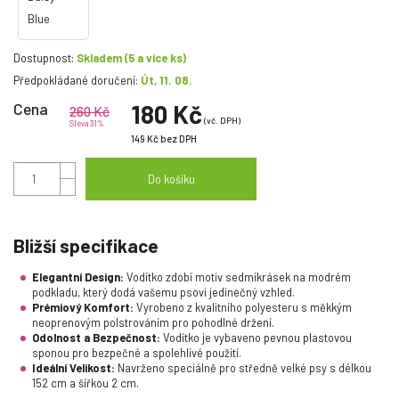
Dostupnost:
Skladem
(5 a více ks)
Předpokládané doručení:
Út, 11. 08.
Cena
180 Kč
260 Kč
(vč. DPH)
Sleva 31%
149 Kč
bez DPH
Do košíku
Bližší specifikace
Elegantní Design:
Vodítko zdobí motiv sedmikrásek na modrém
podkladu, který dodá vašemu psovi jedinečný vzhled.
Prémiový Komfort:
Vyrobeno z kvalitního polyesteru s měkkým
neoprenovým polstrováním pro pohodlné držení.
Odolnost a Bezpečnost:
Vodítko je vybaveno pevnou plastovou
sponou pro bezpečné a spolehlivé použití.
Ideální Velikost:
Navrženo speciálně pro středně velké psy s délkou
152 cm a šířkou 2 cm.