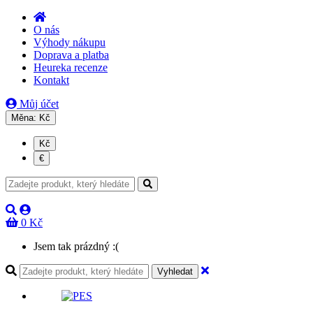
O nás
Výhody nákupu
Doprava a platba
Heureka recenze
Kontakt
Můj účet
Měna:
Kč
Kč
€
0 Kč
Jsem tak prázdný :(
Vyhledat