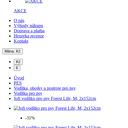
AKCE
O nás
Výhody nákupu
Doprava a platba
Heureka recenze
Kontakt
Měna:
Kč
Kč
€
Úvod
PES
Vodítka, obojky a postroje pro psy
Vodítka pro psy
Jofi vodítko pro psy Forest Life, M, 2x152cm
-31%