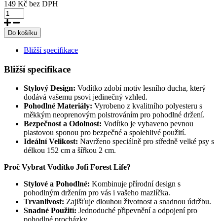
149 Kč
bez DPH
Do košíku
Bližší specifikace
Bližší specifikace
Stylový Design:
Vodítko zdobí motiv lesního ducha, který
dodává vašemu psovi jedinečný vzhled.
Pohodlné Materiály:
Vyrobeno z kvalitního polyesteru s
měkkým neoprenovým polstrováním pro pohodlné držení.
Bezpečnost a Odolnost:
Vodítko je vybaveno pevnou
plastovou sponou pro bezpečné a spolehlivé použití.
Ideální Velikost:
Navrženo speciálně pro středně velké psy s
délkou 152 cm a šířkou 2 cm.
Proč Vybrat Vodítko Jofi Forest Life?
Stylové a Pohodlné:
Kombinuje přírodní design s
pohodlným držením pro vás i vašeho mazlíčka.
Trvanlivost:
Zajišťuje dlouhou životnost a snadnou údržbu.
Snadné Použití:
Jednoduché připevnění a odpojení pro
pohodlné procházky.