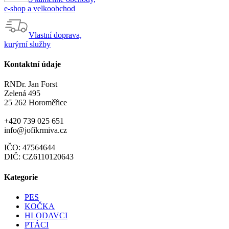
e-shop a velkoobchod
Vlastní doprava,
kurýrní služby
Kontaktní údaje
RNDr. Jan Forst
Zelená 495
25 262 Horoměřice
+420 739 025 651
info@jofikrmiva.cz
IČO: 47564644
DIČ: CZ6110120643
Kategorie
PES
KOČKA
HLODAVCI
PTÁCI