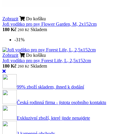
Zobrazit
Do košíku
Jofi vodítko pro psy Flower Garden, M, 2x152cm
180 Kč
Skladem
260 Kč
-31%
Zobrazit
Do košíku
Jofi vodítko pro psy Forest Life, L, 2,5x152cm
180 Kč
Skladem
260 Kč
99% zboží skladem, ihned k dodání
Česká rodinná firma - jistota osobního kontaktu
Exkluzivní zboží, které jinde nenajdete
3 kamenné obchody,