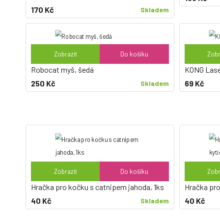
170 Kč
Skladem
Zobrazit
Do košíku
Zobr
Robocat myš, šedá
KONG Lase
250 Kč
69 Kč
Skladem
Zobrazit
Do košíku
Zobr
Hračka pro kočku s catnipem jahoda, 1ks
Hračka pro
40 Kč
40 Kč
Skladem