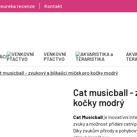
Heureka recenze
Kontakt
VENKOVNÍ
AKVA
ÁCI
PTACTVO
TERA
t musicball - zvukový a blikající míček pro kočky modrý
Cat musicball - 
kočky modrý
Cat Musicball
je inovativní int
zvuky a možnost přidání catnipo
Díky zvukům přírody a pohybový