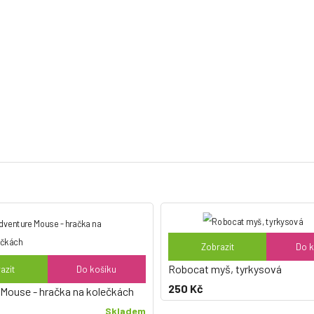
ěřice 252 62
Zobrazit
Do k
Robocat myš, tyrkysová
azit
Do košíku
250 Kč
Mouse - hračka na kolečkách
Skladem