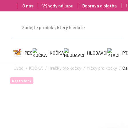
O nás
Výhody nákupu
Doprava a platba
PES
KOČKA
HLODAVCI
PT
Úvod
KOČKA
Hračky pro kočky
Míčky pro kočky
Ca
Doporučený