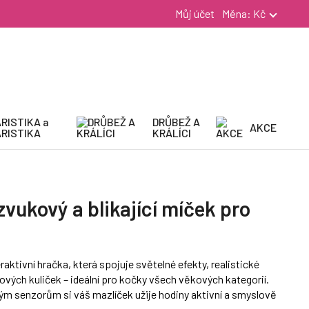
Můj účet
Měna:
Kč
RISTIKA a
DRŮBEŽ A
AKCE
RISTIKA
KRÁLÍCI
zvukový a blikající míček pro
eraktivní hračka, která spojuje světelné efekty, realistické
vých kuliček – ideální pro kočky všech věkových kategorií.
m senzorům si váš mazlíček užije hodiny aktivní a smyslově