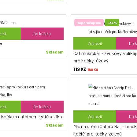
Doporučujeme
-34%
azit
Do košíku
r
Zobrazit
Do k
Skladem
Cat musicball - zvukový a blikaj
pro kočky růžový
119 Kč
180 Kč
azit
Do košíku
 kočku s catnipem kytička, 1ks
Zobrazit
Do k
Skladem
Míč na stěnu Catnip Ball – hrač
kočičí pro kočky, zelená