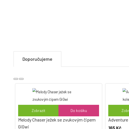
Čistěte vlhkým hadříkem, neponořujte do vody
Dovozce:
RNDr. Jan Forst, Zelená 495, Horom
IČ: 47564644 |
www.jofikrmiva.cz
Země původu:
Čína
Doporučujeme
Zobrazit
Do košíku
Zobr
Melody Chaser ježek se zvukovým čipem
Adventure 
GiGwi
165 Kč