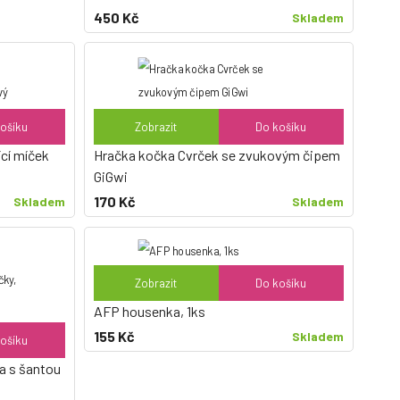
450 Kč
Skladem
ošíku
Zobrazit
Do košíku
ící míček
Hračka kočka Cvrček se zvukovým čipem
GiGwi
170 Kč
Skladem
Skladem
Zobrazit
Do košíku
AFP housenka, 1ks
155 Kč
Skladem
ošíku
ka s šantou