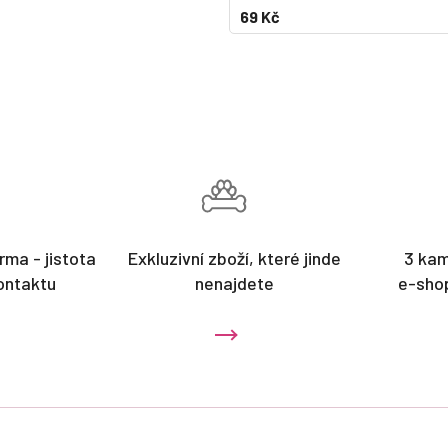
69 Kč
rma - jistota
Exkluzivní zboží, které jinde
3 ka
ontaktu
nenajdete
e-sho