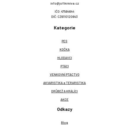
info@jofikrmiva.cz
IČO: 47564644
DIČ: CZ6110120643
Kategorie
PES
KOČKA
HLODAVCI
PTÁCI
VENKOVNÍ PTACTVO
AKVARISTIKA a TERARISTIKA
DRŮBEŽ A KRÁLÍCI
AKCE
Odkazy
Blog