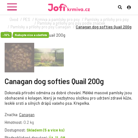
Úvod
PES
Krmiva a pamlsky pro psy
Pamlsky a přílohy pro psy
Pamlsky a přílohy pro psy podle značek
Pamlsky a přílohy pro psy Canagan
Canagan dog softies Quail 200g
-16%
Nakupte více a ušetřete
Canagan dog softies Quail 200g
Dokonalá přírodní odměna za dobré chování. Měkké masové pamlsky jsou
obohacené o kolagen, který je nezbytnou složkou pro udržení zdravé kůže,
lesklé srsti a silných drápů vašeho psa. Křepelka.
Značka:
Canagan
Hmotnost:
0.2 kg
Dostupnost:
Skladem
(5 a více ks)
Předpokládané doručení:
Út, 11. 08.