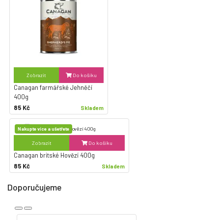
Zobrazit
Do košíku
Canagan farmářské Jehněčí
400g
85 Kč
Skladem
Nakupte více a ušetřete
Zobrazit
Do košíku
Canagan britské Hovězí 400g
85 Kč
Skladem
Doporučujeme