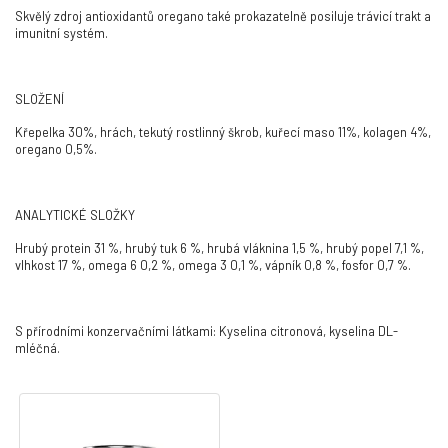
Skvělý zdroj antioxidantů oregano také prokazatelně posiluje trávicí trakt a
imunitní systém.
SLOŽENÍ
Křepelka 30%, hrách, tekutý rostlinný škrob, kuřecí maso 11%, kolagen 4%,
oregano 0,5%.
ANALYTICKÉ SLOŽKY
Hrubý protein 31 %, hrubý tuk 6 %, hrubá vláknina 1,5 %, hrubý popel 7,1 %,
vlhkost 17 %, omega 6 0,2 %, omega 3 0,1 %, vápník 0,8 %, fosfor 0,7 %.
S přírodními konzervačními látkami: Kyselina citronová, kyselina DL-
mléčná.