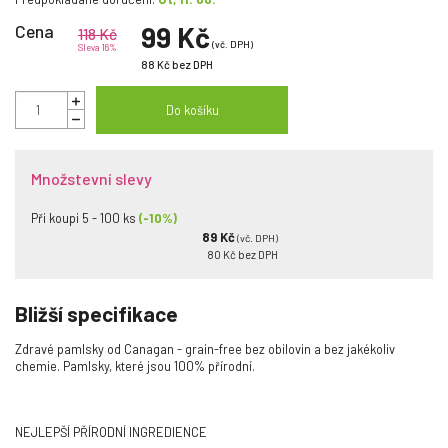
Cena
99 Kč
118 Kč
(vč. DPH)
Sleva 16%
88 Kč
bez DPH
Do košíku
Množstevní slevy
Při koupi 5 - 100 ks
(-10%)
89 Kč
(vč. DPH)
80 Kč
bez DPH
Bližší specifikace
Zdravé pamlsky od Canagan - grain-free bez obilovin a bez jakékoliv
chemie. Pamlsky, které jsou 100% přírodní.
NEJLEPŠÍ PŘÍRODNÍ INGREDIENCE