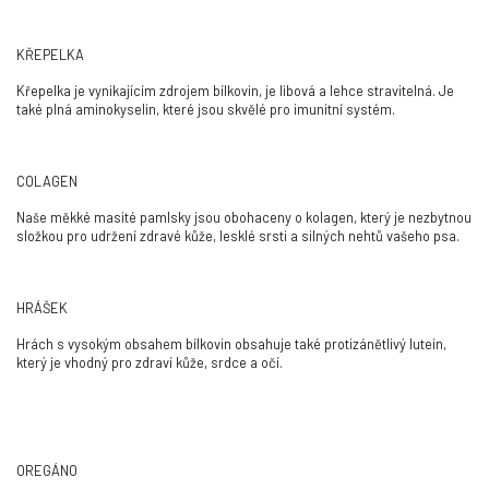
KŘEPELKA
Křepelka je vynikajícím zdrojem bílkovin, je libová a lehce stravitelná. Je
také plná aminokyselin, které jsou skvělé pro imunitní systém.
COLAGEN
Naše měkké masité pamlsky jsou obohaceny o kolagen, který je nezbytnou
složkou pro udržení zdravé kůže, lesklé srsti a silných nehtů vašeho psa.
HRÁŠEK
Hrách s vysokým obsahem bílkovin obsahuje také protizánětlivý lutein,
který je vhodný pro zdraví kůže, srdce a očí.
OREGÁNO