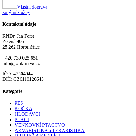
Vlastní doprava,
kurýrní služby
Kontaktní údaje
RNDr. Jan Forst
Zelená 495
25 262 Horoměřice
+420 739 025 651
info@jofikrmiva.cz
IČO: 47564644
DIČ: CZ6110120643
Kategorie
PES
KOČKA
HLODAVCI
PTÁCI
VENKOVNÍ PTACTVO
AKVARISTIKA a TERARISTIKA
DRŮBEŽ A KRÁLÍCI