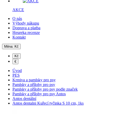
AKCE
O nás
Výhody nákupu
Doprava a platba
Heureka recenze
Kontakt
Měna:
Kč
Kč
€
Úvod
PES
Krmiva a pamlsky pro psy
Pamlsky a přílohy pro psy
Pamlsky a přílohy pro psy podle značek
Pamlsky a přílohy pro psy Antos
Antos dentální
Antos dentalni Kuřecí tyčinka S 10 cm, 1ks