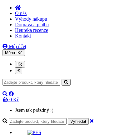
O nás
Výhody nákupu
Doprava a platba
Heureka recenze
Kontakt
Můj účet
Měna:
Kč
Kč
€
0 Kč
Jsem tak prázdný :(
Vyhledat