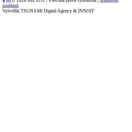
© 2024 Jofi, s.r.o. | Všechna práva vyhrazena |
Nastavení
souhlasů
Vytvořila TSUNAMI Digital Agency & INNOIT