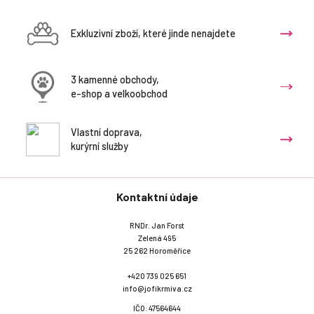
Exkluzivní zboží, které jinde nenajdete
3 kamenné obchody,
e-shop a velkoobchod
Vlastní doprava,
kurýrní služby
Kontaktní údaje
RNDr. Jan Forst
Zelená 495
25 262 Horoměřice
+420 739 025 651
info@jofikrmiva.cz
IČO: 47564644