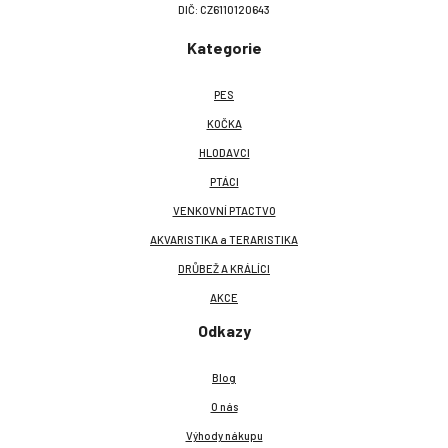
DIČ: CZ6110120643
Kategorie
PES
KOČKA
HLODAVCI
PTÁCI
VENKOVNÍ PTACTVO
AKVARISTIKA a TERARISTIKA
DRŮBEŽ A KRÁLÍCI
AKCE
Odkazy
Blog
O nás
Výhody nákupu