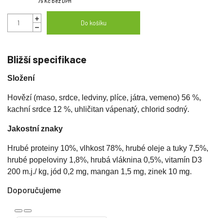
79 Kč
bez DPH
Do košíku
Bližší specifikace
Složení
Hovězí (maso, srdce, ledviny, plíce, játra, vemeno) 56 %,
kachní srdce 12 %, uhličitan vápenatý, chlorid sodný.
Jakostní znaky
Hrubé proteiny 10%, vlhkost 78%, hrubé oleje a tuky 7,5%,
hrubé popeloviny 1,8%, hrubá vláknina 0,5%, vitamín D3
200 m.j./ kg, jód 0,2 mg, mangan 1,5 mg, zinek 10 mg.
Doporučujeme