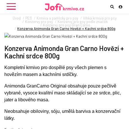
Úvod
PES
Krmiva a pamlsky pro psy
Vlhká krmiva pro psy
Konzervy pro psy
Konzervy pro psy podle značek
Konzervy pro psy Gran Carno
Konzerva Animonda Gran Carno Hovězí + Kachní srdce 800g
Konzerva Animonda Gran Carno Hovězí +
Kachní srdce 800g
Kompletní krmivo
pro dospělé psy všech plemen
s
hovězím masem a kachními srdíčky.
Animonda GranCarno Original obsahuje pouze
pečlivě
vybrané, vysoce kvalitní maso
skládající se ze srdce, plic,
jater a libového masa.
Neobsahuje obiloviny, sóju, umělá barviva a konzervační
látky.