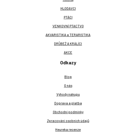
HLODAVCI
PTÁCI
VENKOVNÍ PTACTVO
AKVARISTIKA a TERARISTIKA
DRŮBEŽ A KRÁLÍCI
AKCE
Odkazy
Blog
O nás
Výhody nákupu
Doprava a platba
Obchodní podmínky
Zpracování osobních údajů
Heureka recenze