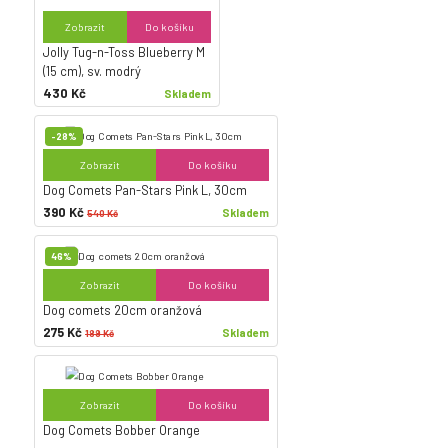
Zobrazit
Do košíku
Jolly Tug-n-Toss Blueberry M
(15 cm), sv. modrý
430 Kč
Skladem
-28%
Zobrazit
Do košíku
Dog Comets Pan-Stars Pink L, 30cm
390 Kč
Skladem
540 Kč
46%
Zobrazit
Do košíku
Dog comets 20cm oranžová
275 Kč
Skladem
189 Kč
Zobrazit
Do košíku
Dog Comets Bobber Orange