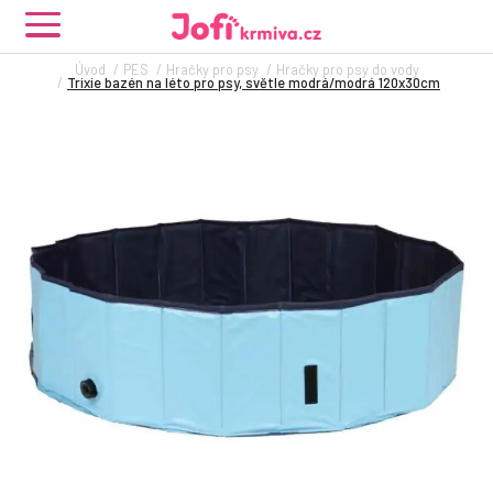
Úvod
PES
Hračky pro psy
Hračky pro psy do vody
Trixie bazén na léto pro psy, světle modrá/modrá 120x30cm