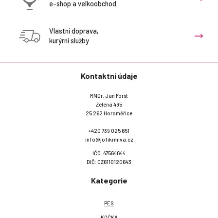
e-shop a velkoobchod
Vlastní doprava,
kurýrní služby
Kontaktní údaje
RNDr. Jan Forst
Zelená 495
25 262 Horoměřice
+420 739 025 651
info@jofikrmiva.cz
IČO: 47564644
DIČ: CZ6110120643
Kategorie
PES
KOČKA