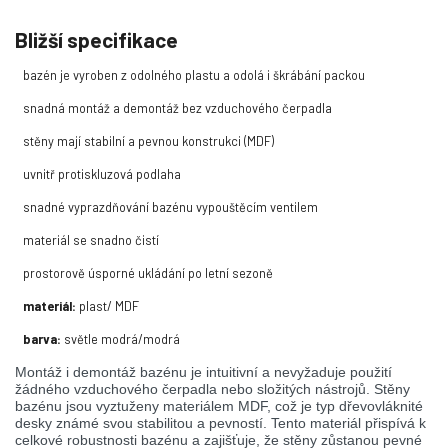
Bližší specifikace
bazén je vyroben z odolného plastu a odolá i škrábání packou
snadná montáž a demontáž bez vzduchového čerpadla
stěny mají stabilní a pevnou konstrukci (MDF)
uvnitř protiskluzová podlaha
snadné vyprazdňování bazénu vypouštěcím ventilem
materiál se snadno čistí
prostorově úsporné ukládání po letní sezoně
materiál:
plast/ MDF
barva:
světle modrá/modrá
Montáž i demontáž bazénu je intuitivní a nevyžaduje použití
žádného vzduchového čerpadla nebo složitých nástrojů. Stěny
bazénu jsou vyztuženy materiálem MDF, což je typ dřevovláknité
desky známé svou stabilitou a pevností. Tento materiál přispívá k
celkové robustnosti bazénu a zajišťuje, že stěny zůstanou pevné