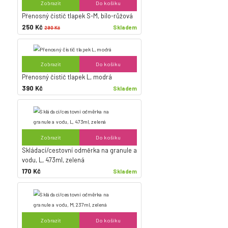
Zobrazit
Do košíku
Přenosný čistič tlapek S-M, bílo-růžová
250 Kč
Skladem
290 Kč
Zobrazit
Do košíku
Přenosný čistič tlapek L, modrá
390 Kč
Skladem
Zobrazit
Do košíku
Skládací/cestovní odměrka na granule a
vodu, L, 473ml, zelená
170 Kč
Skladem
Zobrazit
Do košíku