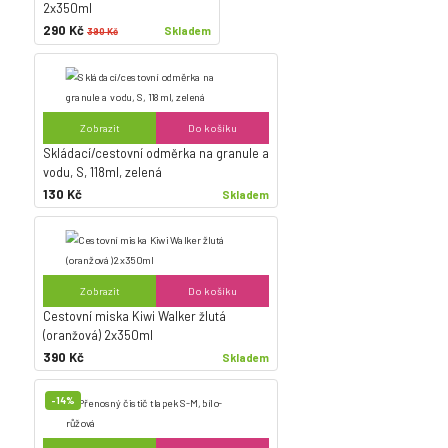
2x350ml
290 Kč
Skladem
390 Kč
Zobrazit
Do košíku
Skládací/cestovní odměrka na granule a
vodu, S, 118ml, zelená
130 Kč
Skladem
Zobrazit
Do košíku
Cestovní miska Kiwi Walker žlutá
(oranžová) 2x350ml
390 Kč
Skladem
-14%