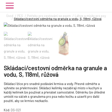
Úvod
PES
Potřeby pro cestování se psem
Láhve a misky pro psy
Skládací/cestovní odměrka na granule a vodu, S, 118ml, růžová
Skládací/cestovní odměrka na granule a
vodu, S, 118ml, růžová
Skládací lžíce pro snadné podávání krmiva a vody. Přesně odměřte a
vyhněte se překrmování. Skládací kelímky nezabírají místo v kuchyni a
každý kelímek lze používat a přenášet samostatně. Odměrku lze úhledně
umístit na sáček s granulema pro psa nebo kočku a uzavřít pro další
použití, aby se krmivo nezkazilo.
Kód:
DS-021