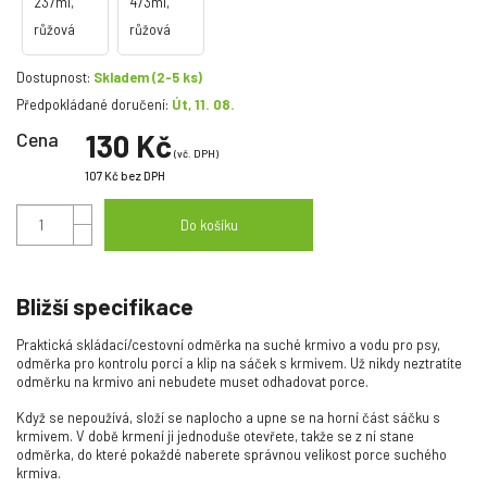
Dostupnost:
Skladem
(2-5 ks)
Předpokládané doručení:
Út, 11. 08.
Cena
130 Kč
(vč. DPH)
107 Kč
bez DPH
Do košíku
Bližší specifikace
Praktická skládací/cestovní odměrka na suché krmivo a vodu pro psy,
odměrka pro kontrolu porcí a klip na sáček s krmivem. Už nikdy neztratíte
odměrku na krmivo ani nebudete muset odhadovat porce.
Když se nepoužívá, složí se naplocho a upne se na horní část sáčku s
krmivem. V době krmení ji jednoduše otevřete, takže se z ní stane
odměrka, do které pokaždé naberete správnou velikost porce suchého
krmiva.