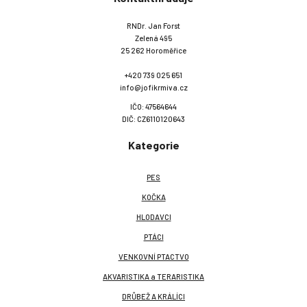
RNDr. Jan Forst
Zelená 495
25 262 Horoměřice
+420 739 025 651
info@jofikrmiva.cz
IČO: 47564644
DIČ: CZ6110120643
Kategorie
PES
KOČKA
HLODAVCI
PTÁCI
VENKOVNÍ PTACTVO
AKVARISTIKA a TERARISTIKA
DRŮBEŽ A KRÁLÍCI