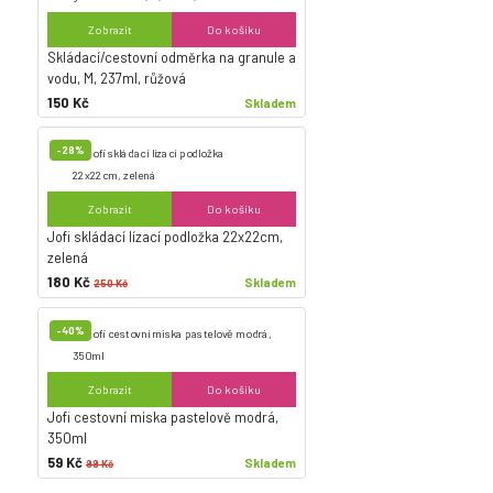
Zobrazit
Do košíku
Skládací/cestovní odměrka na granule a
vodu, M, 237ml, růžová
150 Kč
Skladem
-28%
Zobrazit
Do košíku
Jofi skládací lízací podložka 22x22cm,
zelená
180 Kč
Skladem
250 Kč
-40%
Zobrazit
Do košíku
Jofi cestovní miska pastelově modrá,
350ml
59 Kč
Skladem
99 Kč