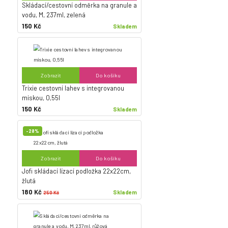
Skládací/cestovní odměrka na granule a
vodu, M, 237ml, zelená
150 Kč
Skladem
Zobrazit
Do košíku
Trixie cestovní lahev s integrovanou
miskou, 0,55l
150 Kč
Skladem
-28%
Zobrazit
Do košíku
Jofi skládací lízací podložka 22x22cm,
žlutá
180 Kč
Skladem
250 Kč