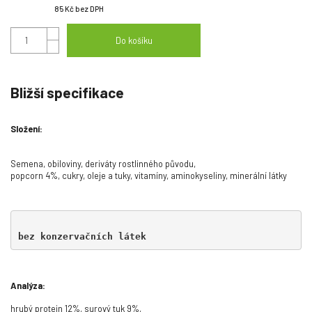
85 Kč
bez DPH
Do košíku
Bližší specifikace
Složení:
Semena, obiloviny, deriváty rostlinného původu,
popcorn 4%, cukry, oleje a tuky, vitamíny, aminokyseliny, minerální látky
bez konzervačních látek
Analýza:
hrubý protein 12%, surový tuk 9%,