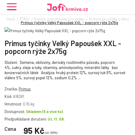
Úvod
PTÁCI
Krmivo a pochoutky pro ptáky
Krmivo pro ptáky v kleci
Primus tyčinky Velký Papoušek XXL - popcorn rýže 2x75g
Primus tyčinky Velký Papoušek XXL -
popcorn rýže 2x75g
Složení: Semena, obiloviny, deriváty rostlinného původu, popcorn
4%, cukry, oleje a tuky, vitamíny, aminokyseliny, minerální látky bez
konzervačních látek Analýza: hrubý protein 12%, surový tuk 9%, surové
vlákno 5%, surový popel 12%, sodium 0,2% ...
Značka:
Primus
Kód:
A16261
Hmotnost:
0.15 kg
Dostupnost:
Skladem
(5 a více ks)
Předpokládané doručení:
Út, 11. 08.
Cena
95 Kč
(vč. DPH)