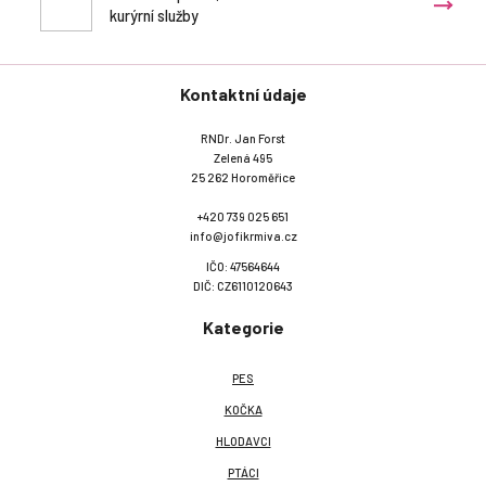
kurýrní služby
Kontaktní údaje
RNDr. Jan Forst
Zelená 495
25 262 Horoměřice
+420 739 025 651
info@jofikrmiva.cz
IČO: 47564644
DIČ: CZ6110120643
Kategorie
PES
KOČKA
HLODAVCI
PTÁCI