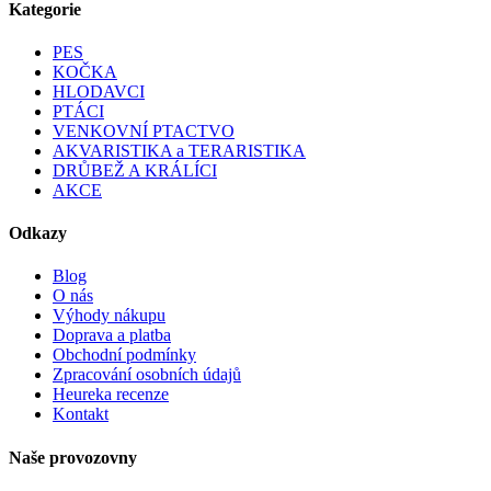
Kategorie
PES
KOČKA
HLODAVCI
PTÁCI
VENKOVNÍ PTACTVO
AKVARISTIKA a TERARISTIKA
DRŮBEŽ A KRÁLÍCI
AKCE
Odkazy
Blog
O nás
Výhody nákupu
Doprava a platba
Obchodní podmínky
Zpracování osobních údajů
Heureka recenze
Kontakt
Naše provozovny