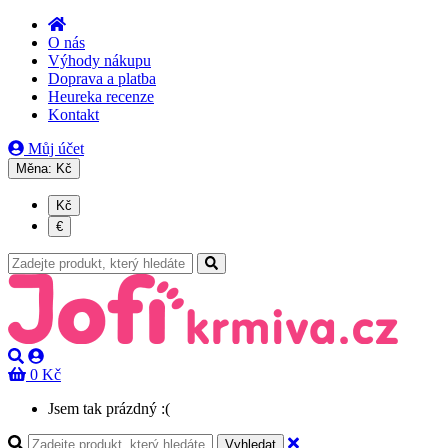
O nás
Výhody nákupu
Doprava a platba
Heureka recenze
Kontakt
Můj účet
Měna:
Kč
Kč
€
0 Kč
Jsem tak prázdný :(
Vyhledat