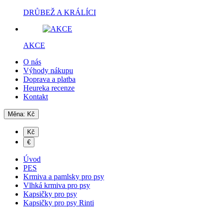
DRŮBEŽ A KRÁLÍCI
AKCE
O nás
Výhody nákupu
Doprava a platba
Heureka recenze
Kontakt
Měna:
Kč
Kč
€
Úvod
PES
Krmiva a pamlsky pro psy
Vlhká krmiva pro psy
Kapsičky pro psy
Kapsičky pro psy Rinti