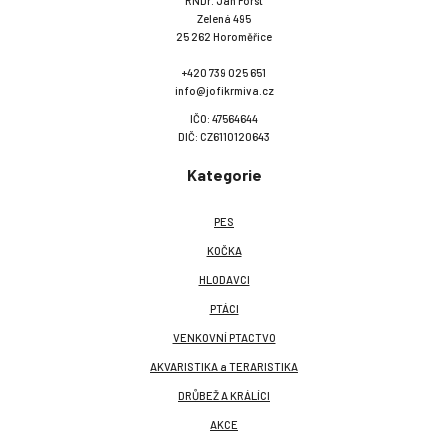
RNDr. Jan Forst
Zelená 495
25 262 Horoměřice
+420 739 025 651
info@jofikrmiva.cz
IČO: 47564644
DIČ: CZ6110120643
Kategorie
PES
KOČKA
HLODAVCI
PTÁCI
VENKOVNÍ PTACTVO
AKVARISTIKA a TERARISTIKA
DRŮBEŽ A KRÁLÍCI
AKCE