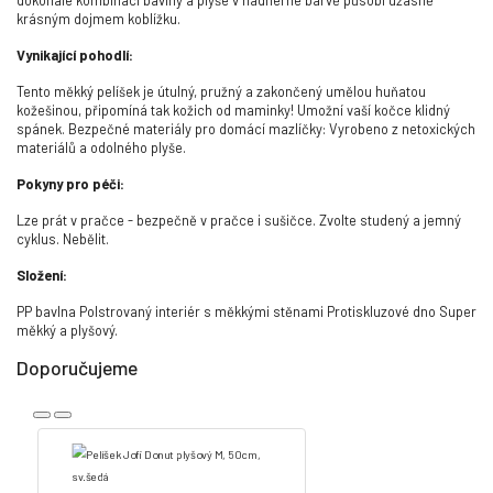
dokonalé kombinaci bavlny a plyše v nádherné barvě působí úžasně
krásným dojmem koblížku.
Vynikající pohodlí:
Tento měkký pelíšek je útulný, pružný a zakončený umělou huňatou
kožešinou, připomíná tak kožich od maminky! Umožní vaší kočce klidný
spánek. Bezpečné materiály pro domácí mazlíčky: Vyrobeno z netoxických
materiálů a odolného plyše.
Pokyny pro péči:
Lze prát v pračce - bezpečně v pračce i sušičce. Zvolte studený a jemný
cyklus. Nebělit.
Složení:
PP bavlna Polstrovaný interiér s měkkými stěnami Protiskluzové dno Super
měkký a plyšový.
Doporučujeme