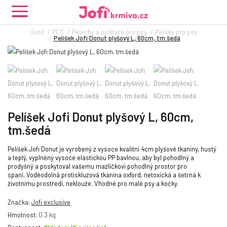
Úvod
PES
Pelechy a polštáře pro psy
Pelíšky pro psy
Pelíšek Jofi Donut plyšový L, 60cm, tm.šedá
Pelíšek Jofi Donut plyšový L, 60cm,
tm.šedá
Pelíšek Jofi Donut je vyrobený z vysoce kvalitní 4cm plyšové tkaniny, hustý
a teplý, vyplněný vysoce elastickou PP bavlnou, aby byl pohodlný a
prodyšný a poskytoval vašemu mazlíčkovi pohodlný prostor pro
spaní. Voděodolná protiskluzová tkanina oxford, netoxická a šetrná k
životnímu prostředí, neklouže. Vhodné pro malé psy a kočky.
Značka:
Jofi exclusive
Hmotnost:
0.3 kg