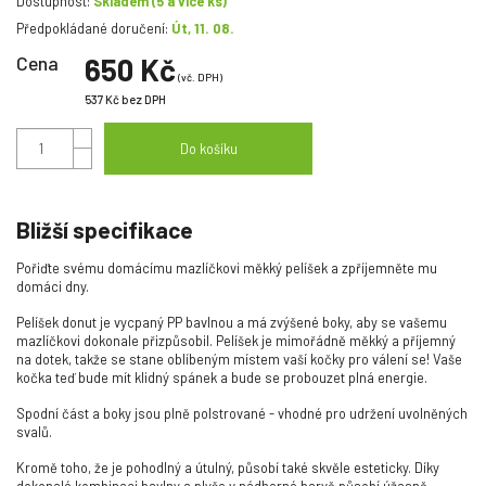
Dostupnost:
Skladem
(5 a více ks)
Předpokládané doručení:
Út, 11. 08.
Cena
650 Kč
(vč. DPH)
537 Kč
bez DPH
Do košíku
Bližší specifikace
Pořiďte svému domácímu mazlíčkovi měkký pelíšek a zpříjemněte mu
domáci dny.
Pelíšek donut je vycpaný PP bavlnou a má zvýšené boky, aby se vašemu
mazlíčkovi dokonale přizpůsobil. Pelíšek je mimořádně měkký a příjemný
na dotek, takže se stane oblíbeným místem vaší kočky pro válení se! Vaše
kočka teď bude mít klidný spánek a bude se probouzet plná energie.
Spodní část a boky jsou plně polstrované - vhodné pro udržení uvolněných
svalů.
Kromě toho, že je pohodlný a útulný, působí také skvěle esteticky. Díky