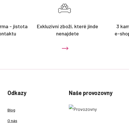
rma - jistota
Exkluzivní zboží, které jinde
3 ka
ontaktu
nenajdete
e-sho
Odkazy
Naše provozovny
Blog
O nás