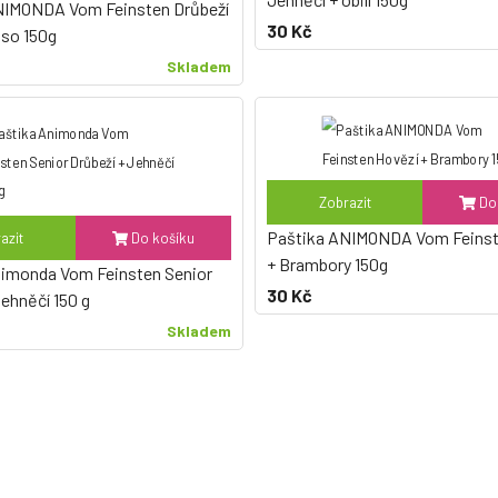
NIMONDA Vom Feinsten Drůbeží
30 Kč
aso 150g
Skladem
Zobrazit
Do 
Paštika ANIMONDA Vom Feinst
azit
Do košíku
+ Brambory 150g
nimonda Vom Feinsten Senior
30 Kč
Jehněčí 150 g
Skladem