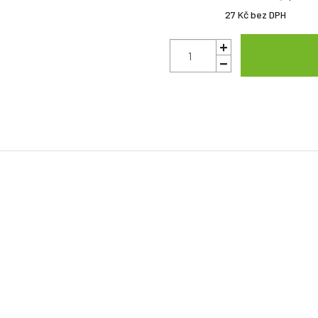
27 Kč
bez DPH
ho
30 % hovězí maso
,
6 % drůbeží maso
)