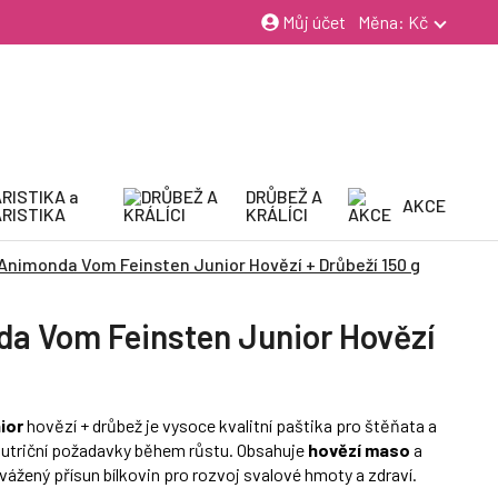
Můj účet
Měna:
Kč
RISTIKA a
DRŮBEŽ A
AKCE
RISTIKA
KRÁLÍCI
Animonda Vom Feinsten Junior Hovězí + Drůbeží 150 g
da Vom Feinsten Junior Hovězí
ior
hovězí + drůbež je vysoce kvalitní paštika pro štěňata a
h nutriční požadavky během růstu. Obsahuje
hovězí maso
a
yvážený přísun bílkovin pro rozvoj svalové hmoty a zdraví.