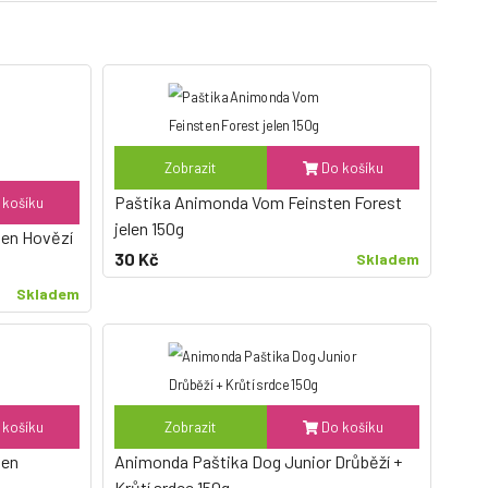
Zobrazit
Do košíku
Paštika Animonda Vom Feinsten Forest
košíku
jelen 150g
en Hovězí
30 Kč
Skladem
Skladem
košíku
Zobrazit
Do košíku
ten
Animonda Paštika Dog Junior Drůběží +
Krůtí srdce 150g