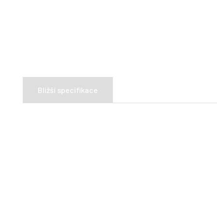
Bližší specifikace
Složení:
64 % maso a vedlejší živočišné produkty
(z to
Minerální látky
Analytické složky: