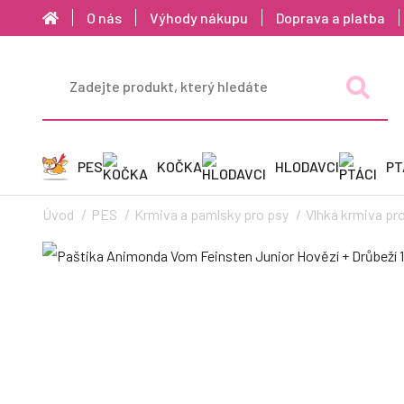
O nás
Výhody nákupu
Doprava a platba
PES
KOČKA
HLODAVCI
PT
Úvod
PES
Krmiva a pamlsky pro psy
Vlhká krmiva pr