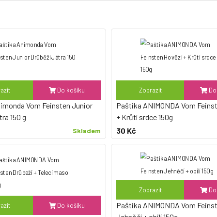
azit
Do košíku
Zobrazit
Do 
nimonda Vom Feinsten Junior
Paštika ANIMONDA Vom Feinst
tra 150 g
+ Krůtí srdce 150g
30 Kč
Skladem
Zobrazit
Do 
Paštika ANIMONDA Vom Feins
azit
Do košíku
Jehněčí + obilí 150g