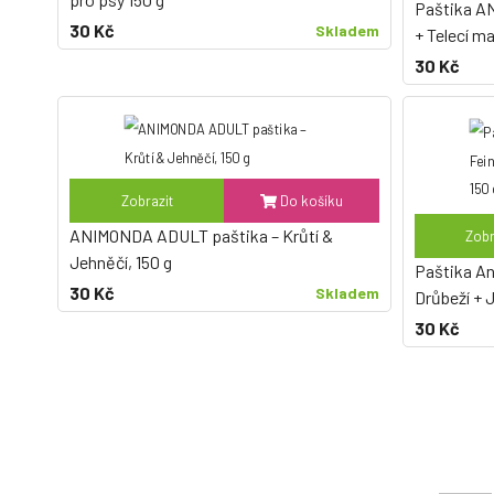
Paštika A
30 Kč
Skladem
+ Telecí m
30 Kč
Zobrazit
Do košíku
ANIMONDA ADULT paštika – Krůtí &
Zobr
Jehněčí, 150 g
Paštika A
30 Kč
Skladem
Drůbeží + 
30 Kč