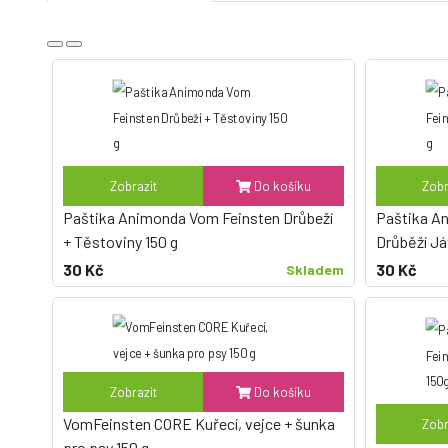
Zobrazit
Do košíku
Zobr
Paštika Animonda Vom Feinsten Drůbeží
Paštika A
+ Těstoviny 150 g
Drůběží Já
30 Kč
30 Kč
Skladem
Zobrazit
Do košíku
VomFeinsten CORE Kuřecí, vejce + šunka
Zobr
pro psy 150 g