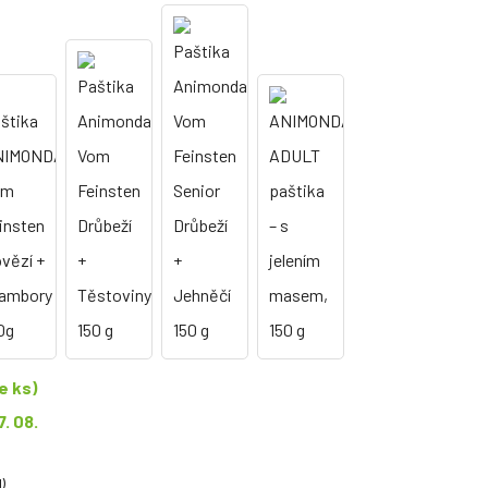
e ks)
7. 08.
)