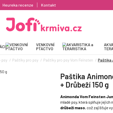
Heureka recenze
Kontakt
VENKOVNÍ
AKVA
ÁCI
PTACTVO
TERA
o psy
Paštiky pro psy
Paštiky pro psy Vom Feinsten
Paštika 
Paštika Animon
+ Drůbeží 150 g
Animonda Vom Feinsten Jun
mladé psy, která splňuje jejic
drůbeží maso
, což zajišťuje v