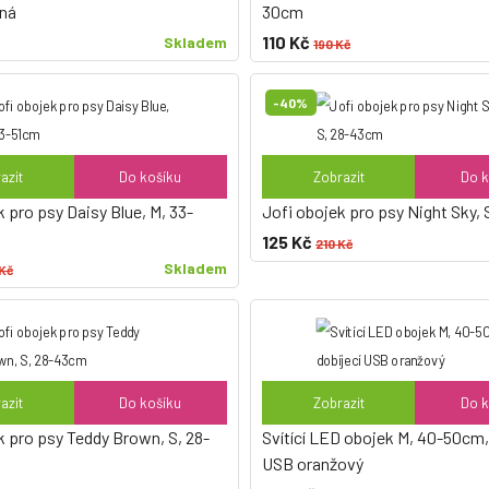
ná
30cm
110 Kč
Skladem
190 Kč
-40%
azit
Do košíku
Zobrazit
Do k
 pro psy Daisy Blue, M, 33-
Jofi obojek pro psy Night Sky,
125 Kč
210 Kč
Skladem
 Kč
azit
Do košíku
Zobrazit
Do k
k pro psy Teddy Brown, S, 28-
Svítící LED obojek M, 40-50cm,
USB oranžový