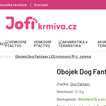
Heureka recenze
Kontakt
VENKOVNÍ
AKVA
ÁCI
PTACTVO
TERA
pro psy
Obojek Dog Fantasy LED nylonový M-L, zelená
Obojek Dog Fant
Značka:
Dog Fantasy
Hmotnost:
0.1 kg
Dostupnost:
Skladem
(5 a víc