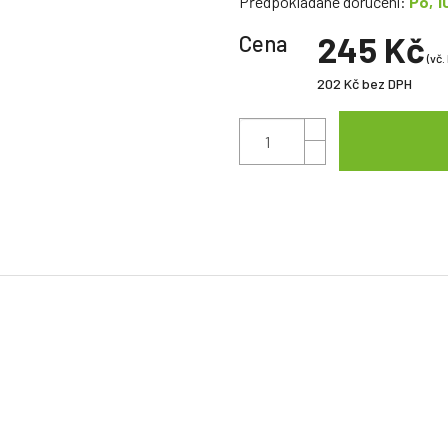
Předpokládané doručení:
Po, 1
245 Kč
Cena
(vč.
202 Kč
bez DPH
ě
ícení