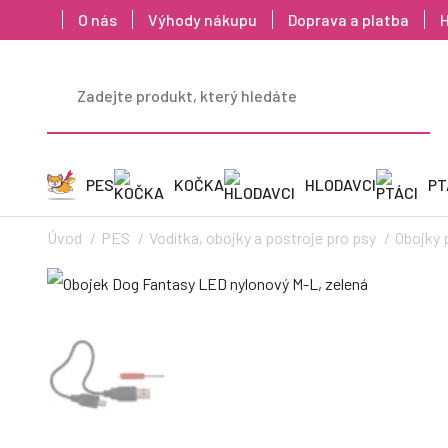
O nás
Výhody nákupu
Doprava a platba
PES
KOČKA
HLODAVCI
PT
Úvod
PES
Vodítka, obojky a postroje pro psy
Obojky 