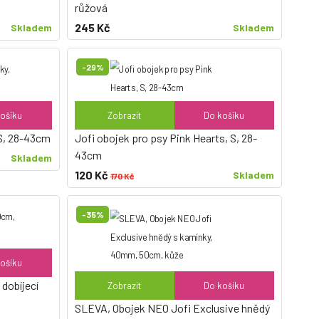
růžová
245 Kč
Skladem
Skladem
-29%
ošíku
Zobrazit
Do košíku
 S, 28-43cm
Jofi obojek pro psy Pink Hearts, S, 28-
43cm
Skladem
120 Kč
Skladem
170 Kč
-35%
ošíku
 dobíjecí
Zobrazit
Do košíku
SLEVA, Obojek NEO Jofi Exclusive hnědý