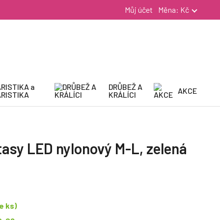
Můj účet
Měna:
Kč
RISTIKA a
DRŮBEŽ A
AKCE
RISTIKA
KRÁLÍCI
asy LED nylonový M-L, zelená
e ks)