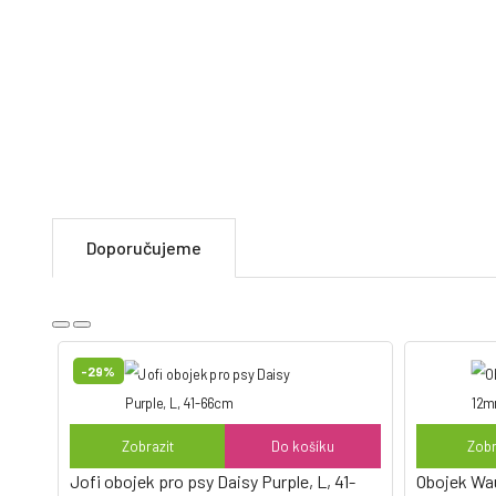
- Snadno přizpůsobitelný velikosti psa, obojek lze jednoduše zkr
- Vyroben z odolného materiálu – nylonu, TPU a ABS
- Jednoduché dobíjení přes USB, které je součástí balení, bez nu
- Voděodolný
Doporučujeme
-29%
Zobrazit
Do košíku
Zobr
Jofi obojek pro psy Daisy Purple, L, 41-
Obojek Wa