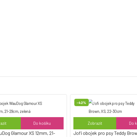
átit zastřižením dle potřeby
tnosti kupovat baterie
-42%
azit
Do košíku
Zobrazit
Do k
uDog Glamour XS 12mm, 21-
Jofi obojek pro psy Teddy Brow