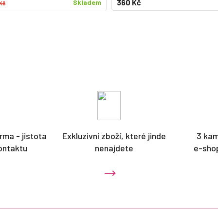
360 Kč
Skladem
Kč
rma - jistota
Exkluzivní zboží, které jinde
3 ka
ontaktu
nenajdete
e-sho