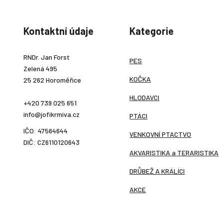
Kontaktní údaje
Kategorie
RNDr. Jan Forst
PES
Zelená 495
KOČKA
25 262 Horoměřice
HLODAVCI
+420 739 025 651
info@jofikrmiva.cz
PTÁCI
IČO: 47564644
VENKOVNÍ PTACTVO
DIČ: CZ6110120643
AKVARISTIKA a TERARISTIKA
DRŮBEŽ A KRÁLÍCI
AKCE