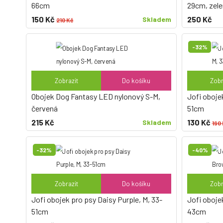
66cm
29cm, zele
150 Kč
250 Kč
Skladem
210 Kč
-32%
Zobrazit
Do košíku
Zobr
Obojek Dog Fantasy LED nylonový S-M,
Jofi obojek
červená
51cm
215 Kč
130 Kč
Skladem
190
-32%
-40%
Zobrazit
Do košíku
Zobr
Jofi obojek pro psy Daisy Purple, M, 33-
Jofi oboje
51cm
43cm