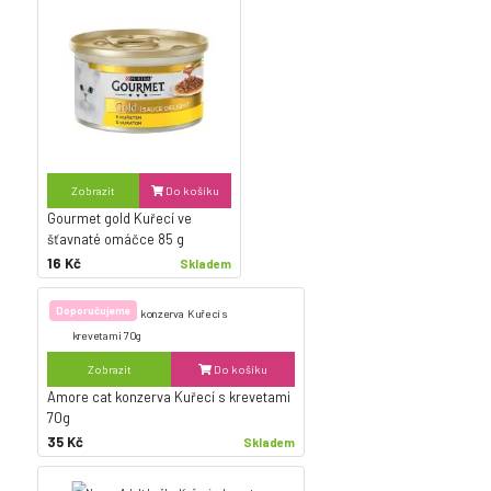
Zobrazit
Do košíku
Gourmet gold Kuřecí ve
šťavnaté omáčce 85 g
16 Kč
Skladem
Doporučujeme
Zobrazit
Do košíku
Amore cat konzerva Kuřecí s krevetami
70g
35 Kč
Skladem