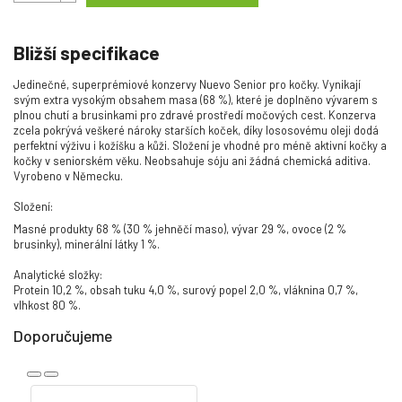
Bližší specifikace
Jedinečné, superprémiové konzervy Nuevo Senior pro kočky. Vynikají
svým extra vysokým obsahem masa (68 %), které je doplněno vývarem s
plnou chutí a brusinkami pro zdravé prostředí močových cest. Konzerva
zcela pokrývá veškeré nároky starších koček, díky lososovému oleji dodá
perfektní výživu i kožíšku a kůži. Složení je vhodné pro méně aktivní kočky a
kočky v seniorském věku. Neobsahuje sóju ani žádná chemická aditiva.
Vyrobeno v Německu.
Složení:
Masné produkty 68 % (30 % jehněčí maso), vývar 29 %, ovoce (2 %
brusinky), minerální látky 1 %.
Analytické složky:
Protein 10,2 %, obsah tuku 4,0 %, surový popel 2,0 %, vláknina 0,7 %,
vlhkost 80 %.
Doporučujeme