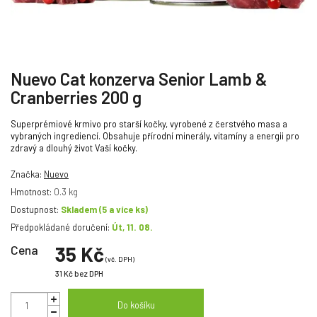
Nuevo Cat konzerva Senior Lamb &
Cranberries 200 g
Superprémiové krmivo pro starší kočky, vyrobené z čerstvého masa a
vybraných ingrediencí. Obsahuje přírodní minerály, vitamíny a energii pro
zdravý a dlouhý život Vaší kočky.
Značka:
Nuevo
Hmotnost:
0.3 kg
Dostupnost:
Skladem
(5 a více ks)
Předpokládané doručení:
Út, 11. 08.
Cena
35 Kč
(vč. DPH)
31 Kč
bez DPH
Do košíku