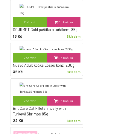
Zobrazit
Do košíku
GOURMET Gold paštika s tuňákem, 85g
16 Kč
Skladem
Zobrazit
Do košíku
Nuevo Adult kočka Losos konz. 200g
35 Kč
Skladem
Zobrazit
Do košíku
Brit Care Cat Fillets in Jelly with
Turkey&Shrimps 85g
22 Kč
Skladem
Doporučujeme