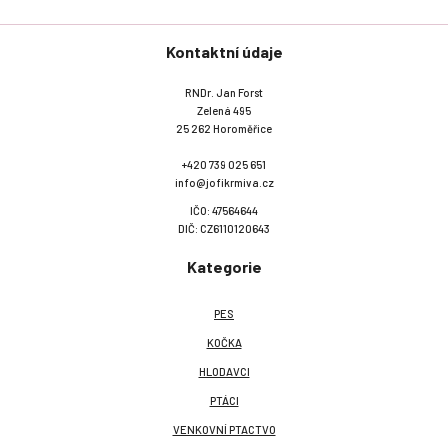
Kontaktní údaje
RNDr. Jan Forst
Zelená 495
25 262 Horoměřice
+420 739 025 651
info@jofikrmiva.cz
IČO: 47564644
DIČ: CZ6110120643
Kategorie
PES
KOČKA
HLODAVCI
PTÁCI
VENKOVNÍ PTACTVO