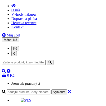
O nás
Výhody nákupu
Doprava a platba
Heureka recenze
Kontakt
Můj účet
Měna:
Kč
Kč
€
0 Kč
Jsem tak prázdný :(
Vyhledat