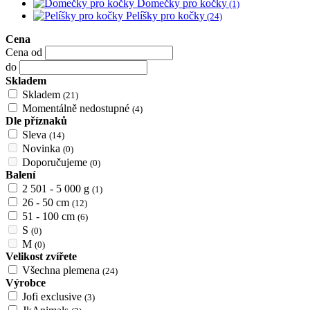
Domečky pro kočky
(1)
Pelíšky pro kočky
(24)
Cena
Cena od
do
Skladem
Skladem
(21)
Momentálně nedostupné
(4)
Dle příznaků
Sleva
(14)
Novinka
(0)
Doporučujeme
(0)
Balení
2 501 - 5 000 g
(1)
26 - 50 cm
(12)
51 - 100 cm
(6)
S
(0)
M
(0)
Velikost zvířete
Všechna plemena
(24)
Výrobce
Jofi exclusive
(3)