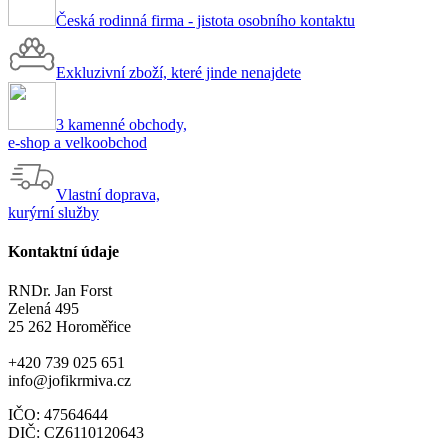
Česká rodinná firma - jistota osobního kontaktu
Exkluzivní zboží, které jinde nenajdete
3 kamenné obchody,
e-shop a velkoobchod
Vlastní doprava,
kurýrní služby
Kontaktní údaje
RNDr. Jan Forst
Zelená 495
25 262 Horoměřice
+420 739 025 651
info@jofikrmiva.cz
IČO: 47564644
DIČ: CZ6110120643