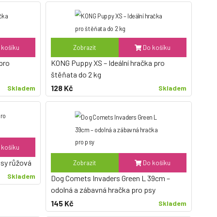
košíku
Zobrazit
Do košíku
pro
KONG Puppy XS – Ideální hračka pro
štěňata do 2 kg
128 Kč
Skladem
Skladem
košíku
 psy růžová
Zobrazit
Do košíku
Skladem
Dog Comets Invaders Green L 39cm –
odolná a zábavná hračka pro psy
145 Kč
Skladem