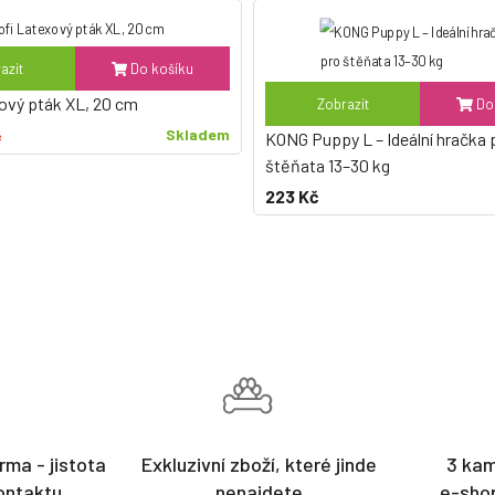
azit
Do košíku
ový pták XL, 20 cm
Zobrazit
Do 
Skladem
č
KONG Puppy L – Ideální hračka 
štěňata 13–30 kg
223 Kč
rma - jistota
Exkluzivní zboží, které jinde
3 ka
ontaktu
nenajdete
e-sho