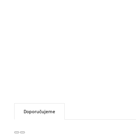
Barvy:
Velikost:
Výrobek je určen pouze pro chovatelské účely. Při pošk
teplotě 0 až 40 C. Údržba: Umývejte vlažnou vodou a o
www.jofikrmiva.cz
Doporučujeme