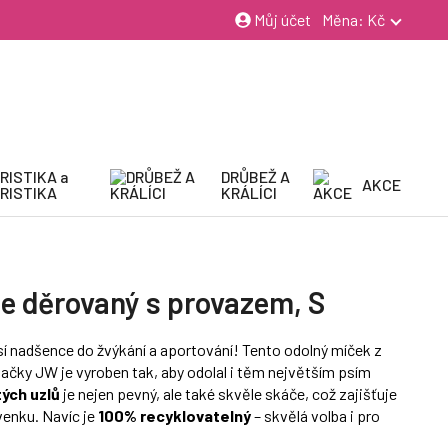
Můj účet
Měna:
Kč
RISTIKA a
DRŮBEŽ A
AKCE
RISTIKA
KRÁLÍCI
e děrovaný s provazem, S
sí nadšence do žvýkání a aportování! Tento odolný míček z
ačky JW je vyroben tak, aby odolal i těm největším psím
tých uzlů
je nejen pevný, ale také skvěle skáče, což zajišťuje
venku. Navíc je
100% recyklovatelný
– skvělá volba i pro