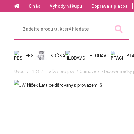
O nás
Výhody nákupu
Doprava a platba
PES
KOČKA
HLODAVCI
PTÁ
Úvod
PES
Hračky pro psy
Gumové a latexové hračky 