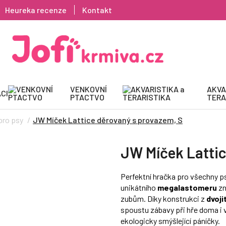
Heureka recenze
Kontakt
VENKOVNÍ
AKVA
CI
PTACTVO
TERA
pro psy
JW Míček Lattice děrovaný s provazem, S
JW Míček Lattic
Perfektní hračka pro všechny p
unikátního
megalastomeru
zn
zubům. Díky konstrukci z
dvoji
spoustu zábavy při hře doma i 
ekologicky smýšlející páníčky.