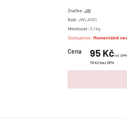
Značka:
JW
Kód:
JWLA001
Hmotnost:
0.1 kg
Dostupnost:
Momentálně ne
95 Kč
Cena
(vč. DPH
79 Kč
bez DPH