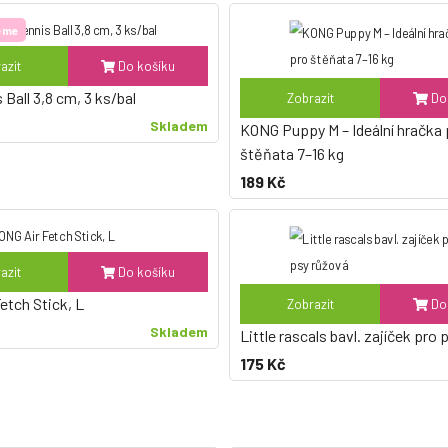
eme
azit
Do košíku
 Ball 3,8 cm, 3 ks/bal
Zobrazit
Do 
Skladem
KONG Puppy M – Ideální hračka 
štěňata 7–16 kg
189 Kč
azit
Do košíku
etch Stick, L
Zobrazit
Do 
Skladem
Little rascals bavl. zajíček pro
175 Kč