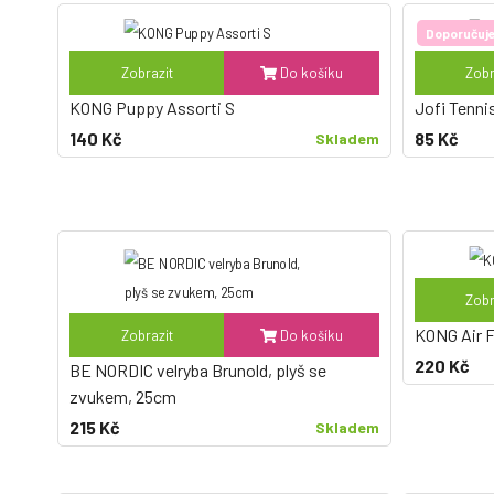
Doporučuj
Zobrazit
Do košíku
Zobr
KONG Puppy Assorti S
Jofi Tennis
140 Kč
85 Kč
Skladem
Zobr
KONG Air F
Zobrazit
Do košíku
220 Kč
BE NORDIC velryba Brunold, plyš se
zvukem, 25cm
215 Kč
Skladem