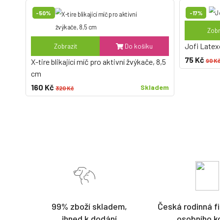
-50%
-17%
Zobr
Jofi Latex
Zobrazit
Do košíku
75 Kč
X-tire blikající míč pro aktivní žvýkače, 8,5
90 K
cm
160 Kč
Skladem
320 Kč
99% zboží skladem,
Česká rodinná fi
ihned k dodání
osobního k