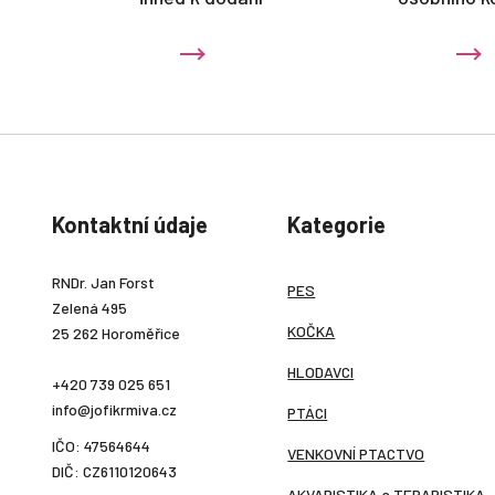
Kontaktní údaje
Kategorie
RNDr. Jan Forst
PES
Zelená 495
KOČKA
25 262 Horoměřice
HLODAVCI
+420 739 025 651
info@jofikrmiva.cz
PTÁCI
IČO: 47564644
VENKOVNÍ PTACTVO
DIČ: CZ6110120643
AKVARISTIKA a TERARISTIKA