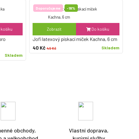
Doporučujeme
-18%
košíku
Zobrazit
Do košíku
pro
Jofi latexový pískací míček Kachna, 6 cm
40 Kč
Skladem
49 Kč
Skladem
menné obchody,
Vlastní doprava,
p a velkoobchod
kurýrní služby