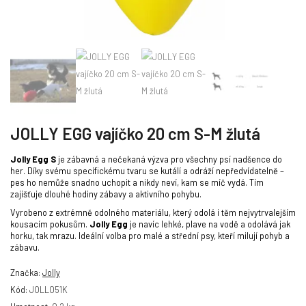
JOLLY EGG vajíčko 20 cm S-M žlutá
Jolly Egg S
je zábavná a nečekaná výzva pro všechny psí nadšence do
her. Díky svému specifickému tvaru se kutálí a odráží nepředvídatelně –
pes ho nemůže snadno uchopit a nikdy neví, kam se míč vydá. Tím
zajišťuje dlouhé hodiny zábavy a aktivního pohybu.
Vyrobeno z extrémně odolného materiálu, který odolá i těm nejvytrvalejším
kousacím pokusům.
Jolly Egg
je navíc lehké, plave na vodě a odolává jak
horku, tak mrazu. Ideální volba pro malé a střední psy, kteří milují pohyb a
zábavu.
Značka:
Jolly
Kód:
JOLL051K