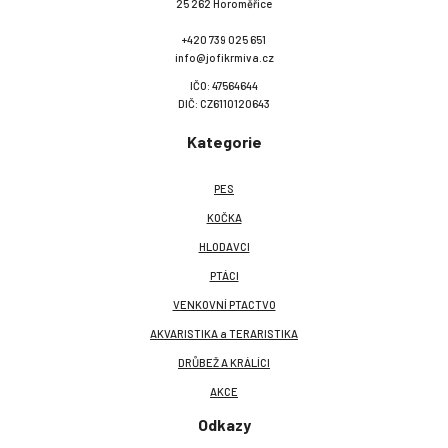
25 262 Horoměřice
+420 739 025 651
info@jofikrmiva.cz
IČO: 47564644
DIČ: CZ6110120643
Kategorie
PES
KOČKA
HLODAVCI
PTÁCI
VENKOVNÍ PTACTVO
AKVARISTIKA a TERARISTIKA
DRŮBEŽ A KRÁLÍCI
AKCE
Odkazy