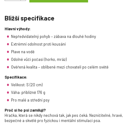
Bližší specifikace
Hlavní výhody:
Nepředvídatelný pohyb – zábava na dlouhé hodiny
Extrémní odolnost proti kousání
Plave na vodě
Odolné vůči počasí (horko, mráz)
Ověřená kvalita – oblíbené mezi chovateli po celém světě
Specifikace:
Velikost: S (20 cm)
Váha: přibližně 176 g
Pro malé a střední psy
Proč si ho psi zamilují?
Hračka, která se nikdy nechová tak, jak pes čeká. Nezničitelné, hravé,
bezpečné a skvělé pro fyzickou i mentální stimulaci psa.