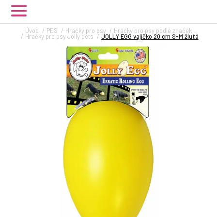
Úvod
PES
Hračky pro psy
Hračky pro psy podle značek
Hračky pro psy Jolly pets
JOLLY EGG vajíčko 20 cm S-M žlutá