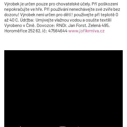
Výrobek je určen pouze pro chovatelské účely. Při poškození
nepokračujte ve hře. Při používání nenechávejte své zvíře bez
dozoru! Výrobek není určen pro děti! používejte při teplotě 0
až 40 C. Údržba: Umývejte vlažnou vodou a osušte textílií
Vyrobeno v Číně. Dovozce: RNDr. Jan Forst, Zelená 495,
Horoměřice 252 62. ič: 47564644
www.jofikrmiva.cz