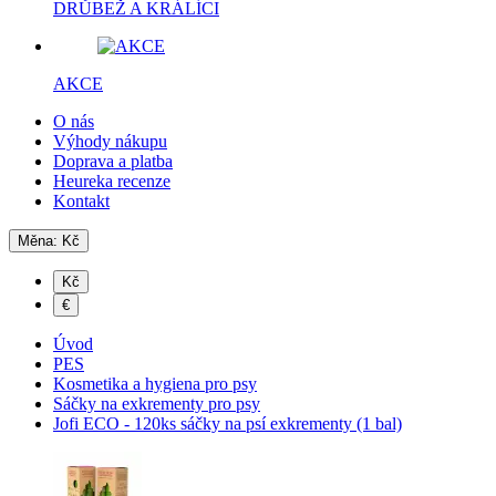
DRŮBEŽ A KRÁLÍCI
AKCE
O nás
Výhody nákupu
Doprava a platba
Heureka recenze
Kontakt
Měna:
Kč
Kč
€
Úvod
PES
Kosmetika a hygiena pro psy
Sáčky na exkrementy pro psy
Jofi ECO - 120ks sáčky na psí exkrementy (1 bal)