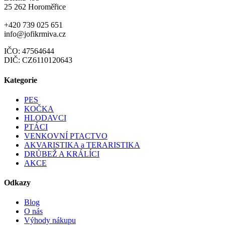
25 262 Horoměřice
+420 739 025 651
info@jofikrmiva.cz
IČO: 47564644
DIČ: CZ6110120643
Kategorie
PES
KOČKA
HLODAVCI
PTÁCI
VENKOVNÍ PTACTVO
AKVARISTIKA a TERARISTIKA
DRŮBEŽ A KRÁLÍCI
AKCE
Odkazy
Blog
O nás
Výhody nákupu