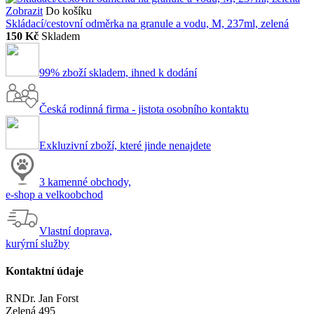
Zobrazit
Do košíku
Skládací/cestovní odměrka na granule a vodu, M, 237ml, zelená
150 Kč
Skladem
99% zboží skladem, ihned k dodání
Česká rodinná firma - jistota osobního kontaktu
Exkluzivní zboží, které jinde nenajdete
3 kamenné obchody,
e-shop a velkoobchod
Vlastní doprava,
kurýrní služby
Kontaktní údaje
RNDr. Jan Forst
Zelená 495