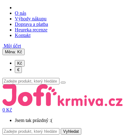
O nás
Výhody nákupu
Doprava a platba
Heureka recenze
Kontakt
Můj účet
Měna:
Kč
Kč
€
0 Kč
Jsem tak prázdný :(
Vyhledat