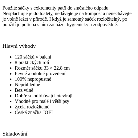
Použité sáčky s exkrementy patří do směsného odpadu.
Nesplachujte je do toalety, nedávejte je na kompost a nenechávejte
je volně ležet v přírodě. I když je samotný sáček rozložitelný, po
použití je potřeba s ním zacházet hygienicky a zodpovědně.
Hlavní výhody
120 sáčků v balení
8 praktických rolí
Rozměr sáčku 33 × 22,8 cm
Pevné a odolné provedení
100% nepropustné
Neprůhledné
Bez vůně
Dobře se odtrhávají i otevírají
Vhodné pro malé i větší psy
Zcela rozložitelné
Česká značka JOFI
Skladování