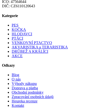
IČO: 47564644
DIČ: CZ6110120643
Kategorie
PES
KOČKA
HLODAVCI
PTÁCI
VENKOVNÍ PTACTVO
AKVARISTIKA a TERARISTIKA
DRŮBEŽ A KRÁLÍCI
AKCE
Odkazy
Blog
O nás
Výhody nákupu
Doprava a platba
Obchodní podmínky
Zpracování osobních údajů
Heureka recenze
Kontakt