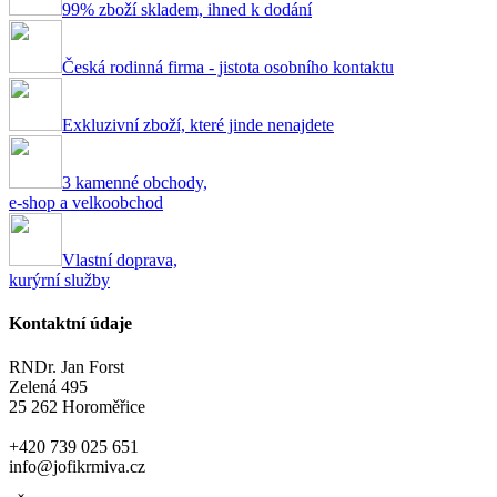
99% zboží skladem, ihned k dodání
Česká rodinná firma - jistota osobního kontaktu
Exkluzivní zboží, které jinde nenajdete
3 kamenné obchody,
e-shop a velkoobchod
Vlastní doprava,
kurýrní služby
Kontaktní údaje
RNDr. Jan Forst
Zelená 495
25 262 Horoměřice
+420 739 025 651
info@jofikrmiva.cz