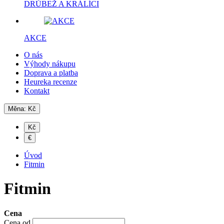
DRŮBEŽ A KRÁLÍCI
AKCE
O nás
Výhody nákupu
Doprava a platba
Heureka recenze
Kontakt
Měna:
Kč
Kč
€
Úvod
Fitmin
Fitmin
Cena
Cena od