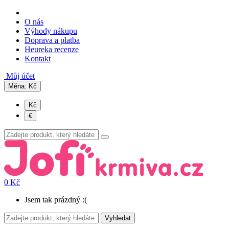
O nás
Výhody nákupu
Doprava a platba
Heureka recenze
Kontakt
Můj účet
Měna:
Kč
Kč
€
0 Kč
Jsem tak prázdný :(
Vyhledat