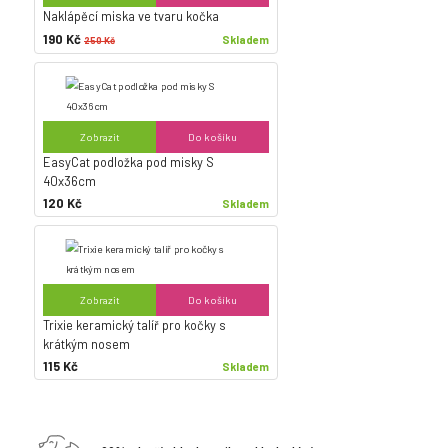
Naklápěcí miska ve tvaru kočka
190 Kč
Skladem
250 Kč
Zobrazit
Do košíku
EasyCat podložka pod misky S
40x36cm
120 Kč
Skladem
Zobrazit
Do košíku
Trixie keramický talíř pro kočky s
krátkým nosem
115 Kč
Skladem