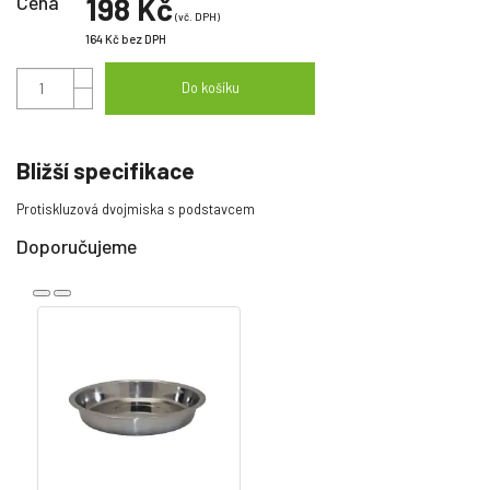
Cena
198 Kč
(vč. DPH)
164 Kč
bez DPH
Do košíku
Bližší specifikace
Protiskluzová dvojmiska s podstavcem
Doporučujeme