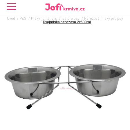
Úvod
PES
Misky, fontány & láhve pro psy
Nerezové misky pro psy
Dvojmiska nerezová 2x600ml