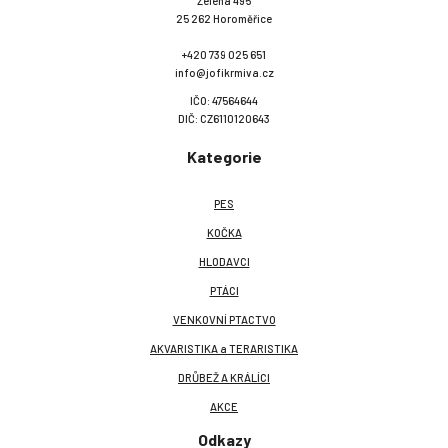
Zelená 495
25 262 Horoměřice
+420 739 025 651
info@jofikrmiva.cz
IČO: 47564644
DIČ: CZ6110120643
Kategorie
PES
KOČKA
HLODAVCI
PTÁCI
VENKOVNÍ PTACTVO
AKVARISTIKA a TERARISTIKA
DRŮBEŽ A KRÁLÍCI
AKCE
Odkazy