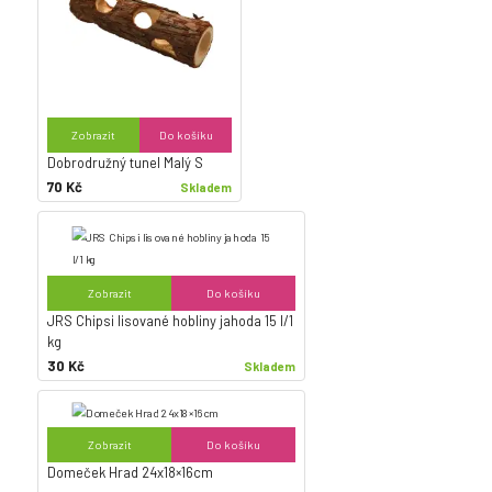
Zobrazit
Do košíku
Dobrodružný tunel Malý S
70 Kč
Skladem
Zobrazit
Do košíku
JRS Chipsi lisované hobliny jahoda 15 l/1
kg
30 Kč
Skladem
Zobrazit
Do košíku
Domeček Hrad 24x18×16cm