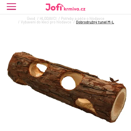
Úvod
HLODAVCI
Potřeby a péče o hlodavce
Vybavení do klecí pro hlodavce
Dobrodružný tunel M-L