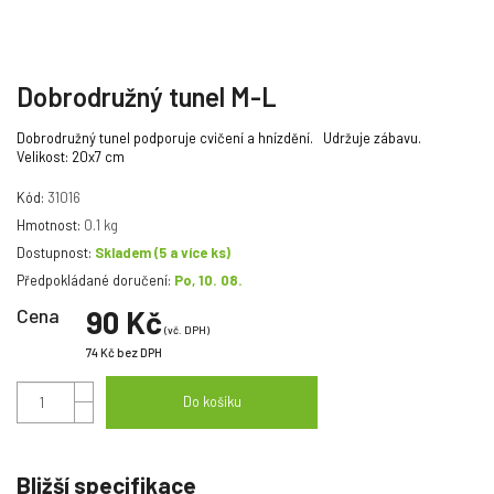
Dobrodružný tunel M-L
Dobrodružný tunel podporuje cvičení a hnízdění. Udržuje zábavu.
Velikost: 20x7 cm
Kód:
31016
Hmotnost:
0.1 kg
Dostupnost:
Skladem
(5 a více ks)
Předpokládané doručení:
Po, 10. 08.
Cena
90 Kč
(vč. DPH)
74 Kč
bez DPH
Do košíku
Bližší specifikace