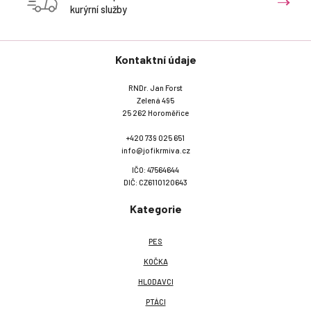
kurýrní služby
Kontaktní údaje
RNDr. Jan Forst
Zelená 495
25 262 Horoměřice
+420 739 025 651
info@jofikrmiva.cz
IČO: 47564644
DIČ: CZ6110120643
Kategorie
PES
KOČKA
HLODAVCI
PTÁCI