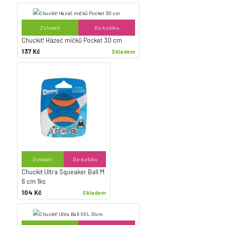
Zobrazit
Do košíku
Chuckit! Házeč míčků Pocket 30 cm
137 Kč
Skladem
Zobrazit
Do košíku
Chuckit Ultra Squeaker Ball M
6 cm 1ks
104 Kč
Skladem