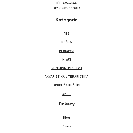
IČO: 47564644
DIČ: CZ6110120643
Kategorie
PES
KOČKA
HLODAVCI
PTÁCI
VENKOVNÍ PTACTVO
AKVARISTIKA a TERARISTIKA
DRŮBEŽ A KRÁLÍCI
AKCE
Odkazy
Blog
O nás