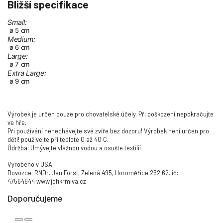
Bližší specifikace
Small:
ø 5 cm
Medium:
ø 6 cm
Large:
ø 7 cm
Extra Large:
ø 9 cm
Výrobek je určen pouze pro chovatelské účely. Při poškození nepokračujte
ve hře.
Při používání nenechávejte své zvíře bez dozoru! Výrobek není určen pro
děti! používejte při teplotě 0 až 40 C.
Údržba: Umývejte vlažnou vodou a osušte textílií
Vyrobeno v USA
Dovozce: RNDr. Jan Forst, Zelená 495, Horoměřice 252 62. ič:
47564644 www.jofikrmiva.cz
Doporučujeme