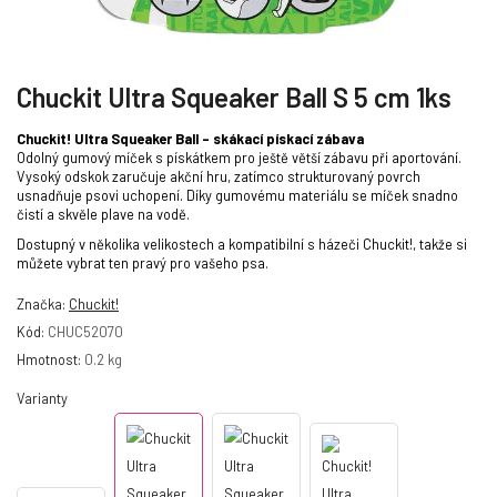
Chuckit Ultra Squeaker Ball S 5 cm 1ks
Chuckit! Ultra Squeaker Ball – skákací pískací zábava
Odolný gumový míček s pískátkem pro ještě větší zábavu při aportování.
Vysoký odskok zaručuje akční hru, zatímco strukturovaný povrch
usnadňuje psovi uchopení. Díky gumovému materiálu se míček snadno
čistí a skvěle plave na vodě.
Dostupný v několika velikostech a kompatibilní s házeči Chuckit!, takže si
můžete vybrat ten pravý pro vašeho psa.
Značka:
Chuckit!
Kód:
CHUC52070
Hmotnost:
0.2 kg
Varianty