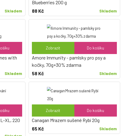
Blueberries 200 g
88 Kč
Skladem
Skladem
ošíku
Zobrazit
Do košíku
ines with
Amore Immunity - pamlsky pro psy a
kočky, 70g+30% zdarma
58 Kč
Skladem
Skladem
ošíku
Zobrazit
Do košíku
 L-XL, 220
Canagan Mrazem sušené Rybí 20g
65 Kč
Skladem
Skladem