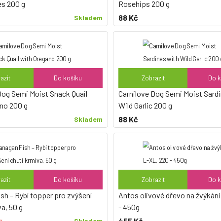
es 200 g
Rosehips 200 g
88 Kč
Skladem
azit
Do košíku
Zobrazit
Do k
Dog Semi Moist Snack Quail
Carnilove Dog Semi Moist Sard
no 200 g
Wild Garlic 200 g
88 Kč
Skladem
azit
Do košíku
Zobrazit
Do k
sh – Rybí topper pro zvýšení
Antos olivové dřevo na žvýkání
a, 50 g
- 450g
455 Kč
Skladem