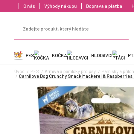
O nás
Výhody nákupu
Doprava a platba
PES
KOČKA
HLODAVCI
PT
Úvod
PES
Krmiva a pamlsky pro psy
Pamlsky a příloh
Carnilove Dog Crunchy Snack Mackerel & Raspberries 