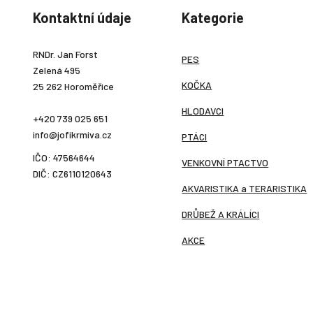
Kontaktní údaje
Kategorie
RNDr. Jan Forst
PES
Zelená 495
KOČKA
25 262 Horoměřice
HLODAVCI
+420 739 025 651
info@jofikrmiva.cz
PTÁCI
IČO: 47564644
VENKOVNÍ PTACTVO
DIČ: CZ6110120643
AKVARISTIKA a TERARISTIKA
DRŮBEŽ A KRÁLÍCI
AKCE