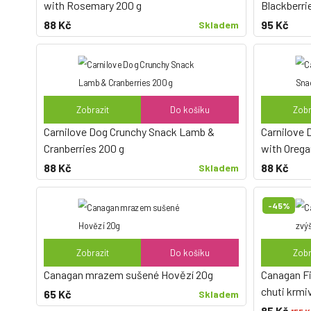
with Rosemary 200 g
Blackberri
88 Kč
95 Kč
Skladem
Zobrazit
Do košíku
Zobr
Carnilove Dog Crunchy Snack Lamb &
Carnilove 
Cranberries 200 g
with Orega
88 Kč
88 Kč
Skladem
-45%
Zobrazit
Do košíku
Zobr
Canagan mrazem sušené Hovězí 20g
Canagan Fi
chuti krmiv
65 Kč
Skladem
85 Kč