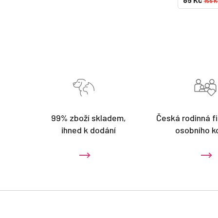
155 K
99% zboží skladem,
Česká rodinná fi
ihned k dodání
osobního k