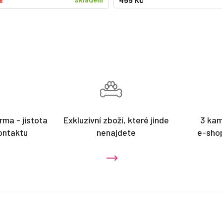
č
rma - jistota
Exkluzivní zboží, které jinde
3 ka
ontaktu
nenajdete
e-sho