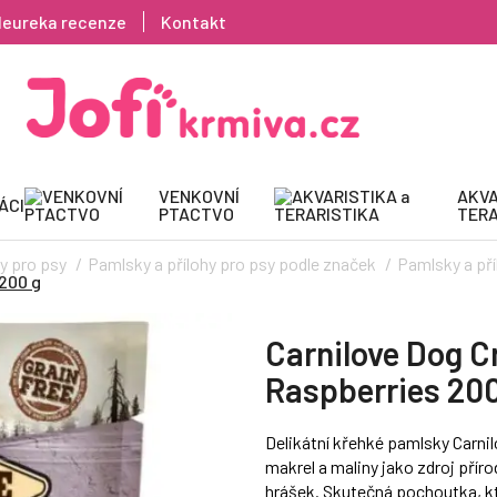
Heureka recenze
Kontakt
VENKOVNÍ
AKVA
ÁCI
PTACTVO
TERA
y pro psy
Pamlsky a přílohy pro psy podle značek
Pamlsky a pří
200 g
Carnilove Dog C
Raspberries 200
Delikátní křehké pamlsky Carni
makrel a maliny jako zdroj příro
hrášek. Skutečná pochoutka, kt