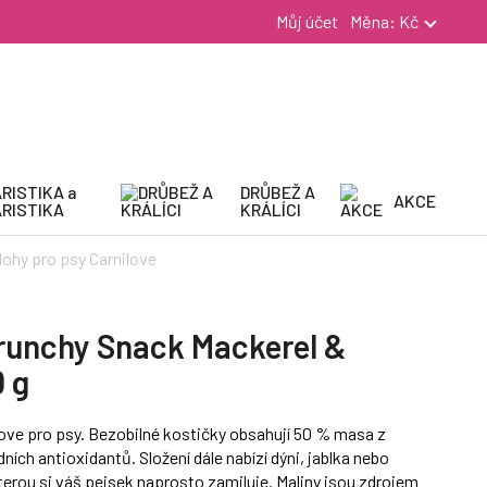
Můj účet
Měna:
Kč
RISTIKA a
DRŮBEŽ A
AKCE
RISTIKA
KRÁLÍCI
lohy pro psy Carnilove
runchy Snack Mackerel &
 g
love pro psy. Bezobilné kostičky obsahují 50 % masa z
dních antioxidantů. Složení dále nabízí dýni, jablka nebo
erou si váš pejsek naprosto zamiluje. Maliny jsou zdrojem