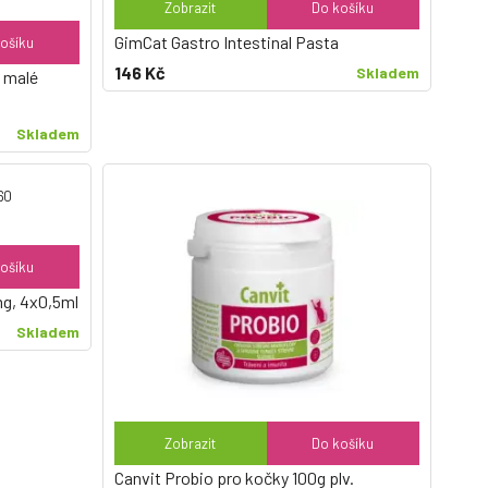
Zobrazit
Do košíku
GimCat Gastro Intestinal Pasta
ošíku
146 Kč
Skladem
 malé
Skladem
ošíku
mg, 4x0,5ml
Skladem
Zobrazit
Do košíku
Canvit Probio pro kočky 100g plv.