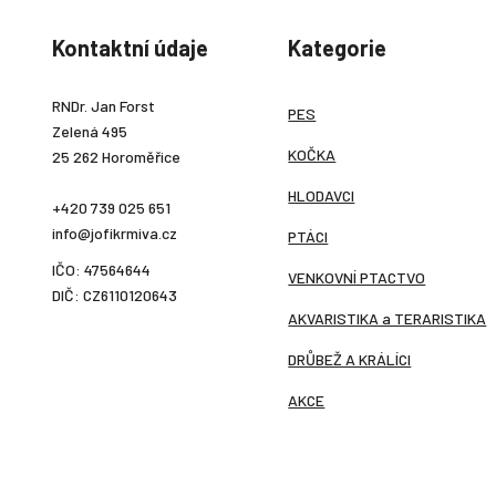
Kontaktní údaje
Kategorie
RNDr. Jan Forst
PES
Zelená 495
KOČKA
25 262 Horoměřice
HLODAVCI
+420 739 025 651
info@jofikrmiva.cz
PTÁCI
IČO: 47564644
VENKOVNÍ PTACTVO
DIČ: CZ6110120643
AKVARISTIKA a TERARISTIKA
DRŮBEŽ A KRÁLÍCI
AKCE