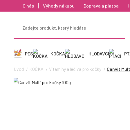
O nás
Výhody nákupu
Doprava a platba
PES
KOČKA
HLODAVCI
PT
Úvod
KOČKA
Vitamíny a léčiva pro kočky
Canvit Mult