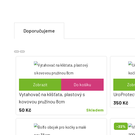
Doporučujeme
Zobrazit
Do košíku
Zobr
Vytahovač na klíšťata, plastový s
UroProtect 
kovovou pružinou 8cm
350 Kč
50 Kč
Skladem
-22%