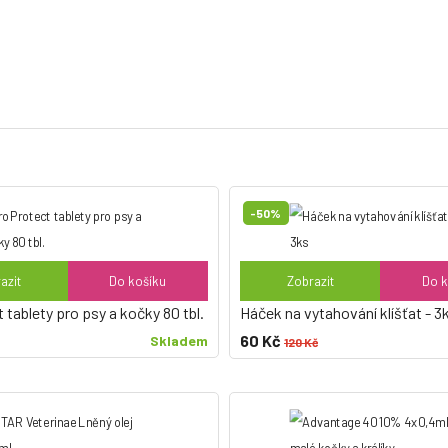
-50%
azit
Do košíku
Zobrazit
Do k
tablety pro psy a kočky 80 tbl.
Háček na vytahování klíšťat - 3
60 Kč
Skladem
120 Kč