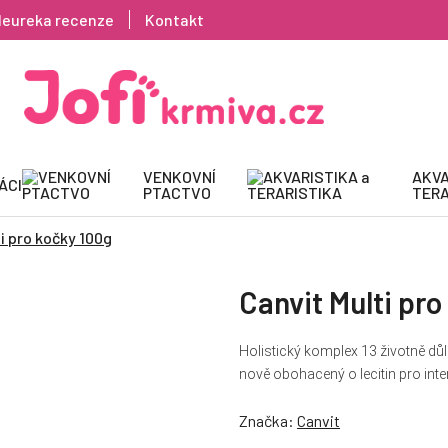
Heureka recenze
Kontakt
VENKOVNÍ
AKVA
ÁCI
PTACTVO
TERA
i pro kočky 100g
Canvit Multi pr
Holistický komplex 13 životně důl
nově obohacený o lecitin pro int
Značka:
Canvit