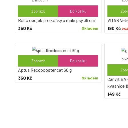
Zobrazit
Do košíku
Zobr
Bolfo obojek pro kočky a malé psy 38 cm
VITAR Vete
350 Kč
190 Kč
Skladem
243
Zobrazit
Do košíku
Aptus Recobooster cat 60 g
Zobr
350 Kč
Skladem
Canvit BAR
kvasnice 1
149 Kč