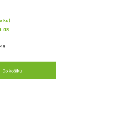
e ks)
0. 08.
PH)
Do košíku
naci 13 nepostradatelných vitamínů, které