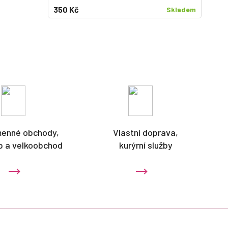
350 Kč
Skladem
menné obchody,
Vlastní doprava,
p a velkoobchod
kurýrní služby