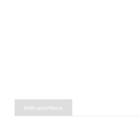
Bližší specifikace
Canvit Multi je holistický vitaminový komplex pro každ