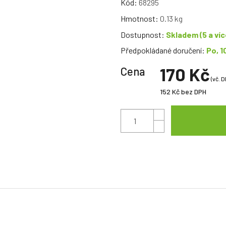
Kód:
68295
Hmotnost:
0.13 kg
Dostupnost:
Skladem
(5 a víc
Předpokládané doručení:
Po, 1
170 Kč
Cena
(vč. D
152 Kč
bez DPH
odenní podporu zdraví a kondice vaší kočky.
Obsahuje vyváženou kombi