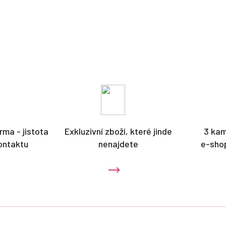
rma - jistota
Exkluzivní zboží, které jinde
3 ka
ontaktu
nenajdete
e-sho