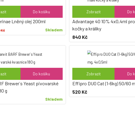
azit
Do košíku
Zobrazit
Do k
rinae Lněný olej 200ml
Advantage 40 10% 4x0,4ml pro
kočky a králíky
Skladem
 Kč
840 Kč
azit
Do košíku
Zobrazit
Do k
F Brewer´s Yeast pivovarské
Effipro DUO Cat (1-6kg) 50/60 
80 g
520 Kč
Skladem