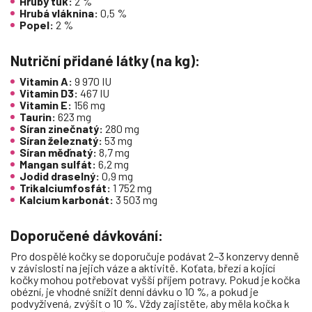
Hrubý tuk:
2 %
Hrubá vláknina:
0,5 %
Popel:
2 %
Nutriční přidané látky (na kg):
Vitamin A:
9 970 IU
Vitamin D3:
467 IU
Vitamin E:
156 mg
Taurin:
623 mg
Síran zinečnatý:
280 mg
Síran železnatý:
53 mg
Síran měďnatý:
8,7 mg
Mangan sulfát:
6,2 mg
Jodid draselný:
0,9 mg
Trikalciumfosfát:
1 752 mg
Kalcium karbonát:
3 503 mg
Doporučené dávkování:
Pro dospělé kočky se doporučuje podávat 2–3 konzervy denně
v závislosti na jejich váze a aktivitě. Koťata, březí a kojící
kočky mohou potřebovat vyšší příjem potravy. Pokud je kočka
obézní, je vhodné snížit denní dávku o 10 %, a pokud je
podvyživená, zvýšit o 10 %. Vždy zajistěte, aby měla kočka k