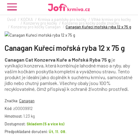
Úvod
KOČKA
Krmiva a pamlsky pro kočky
Vlhké krmivo pro kočky
Konzervy pro kočky
Konzervy pro kočky podle značky
Konzervy pro kočky Canagan
Canagan Kuřecí mořská ryba 12 x 75 g
Canagan Kuřecí mořská ryba 12 x 75 g
Canagan Cat Konzerva Kuře a Mořská Ryba 75 g
je
vynikající konzerva, která kombinuje lahodné maso a ryby, aby
vašim kočkám poskytla kompletní a vyváženou stravu. Tento
produkt je ideální jako doplněk k suchému krmivu, samostatné
jídlo nebo chutný pamlsek. Všechny obaly jsou 100%
recyklovatelné, čímž přispívají k ochraně životního prostředí.
Značka:
Canagan
Kód:
z00009912
Hmotnost:
1.23 kg
Dostupnost:
Skladem
(5 a více ks)
Předpokládané doručení:
Út, 11. 08.