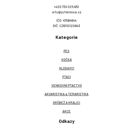
+420 739 025 651
info@jofikrmiva.cz
IČO: 47564644
DIČ: CZ6110120643
Kategorie
PES
KOČKA
HLODAVCI
PTÁCI
VENKOVNÍ PTACTVO
AKVARISTIKA a TERARISTIKA
DRŮBEŽ A KRÁLÍCI
AKCE
Odkazy