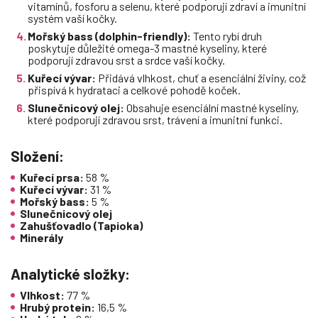
vitamínů, fosforu a selenu, které podporují zdraví a imunitní
systém vaší kočky.
Mořský bass (dolphin-friendly):
Tento rybí druh
poskytuje důležité omega-3 mastné kyseliny, které
podporují zdravou srst a srdce vaší kočky.
Kuřecí vývar:
Přidává vlhkost, chuť a esenciální živiny, což
přispívá k hydrataci a celkové pohodě koček.
Slunečnicový olej:
Obsahuje esenciální mastné kyseliny,
které podporují zdravou srst, trávení a imunitní funkci.
Složení:
Kuřecí prsa:
58 %
Kuřecí vývar:
31 %
Mořský bass:
5 %
Slunečnicový olej
Zahušťovadlo (Tapioka)
Minerály
Analytické složky:
Vlhkost:
77 %
Hrubý protein:
16,5 %