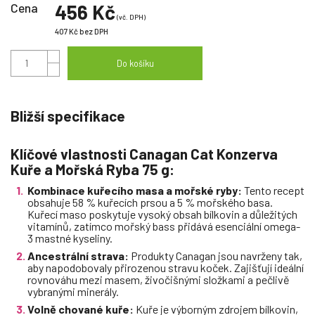
Cena
456 Kč
(vč. DPH)
407 Kč
bez DPH
Do košíku
Bližší specifikace
Klíčové vlastnosti Canagan Cat Konzerva
Kuře a Mořská Ryba 75 g:
Kombinace kuřecího masa a mořské ryby:
Tento recept
obsahuje 58 % kuřecích prsou a 5 % mořského basa.
Kuřecí maso poskytuje vysoký obsah bílkovin a důležitých
vitamínů, zatímco mořský bass přidává esenciální omega-
3 mastné kyseliny.
Ancestrální strava:
Produkty Canagan jsou navrženy tak,
aby napodobovaly přirozenou stravu koček. Zajišťují ideální
rovnováhu mezi masem, živočišnými složkami a pečlivě
vybranými minerály.
Volně chované kuře:
Kuře je výborným zdrojem bílkovin,