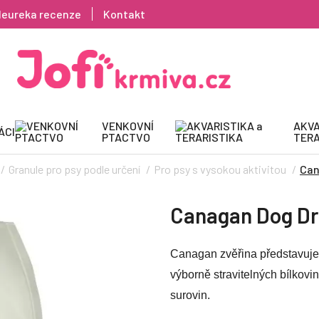
Heureka recenze
Kontakt
VENKOVNÍ
AKVA
ÁCI
PTACTVO
TERA
Granule pro psy podle určení
Pro psy s vysokou aktivitou
Can
Canagan Dog Dr
Canagan zvěřina představuje g
výborně stravitelných bílko
surovin.