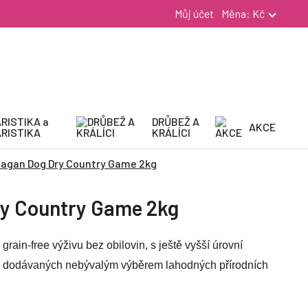
Můj účet
Měna:
Kč
RISTIKA a
DRŮBEŽ A
AKCE
RISTIKA
KRÁLÍCI
agan Dog Dry Country Game 2kg
y Country Game 2kg
rain-free výživu bez obilovin, s ještě vyšší úrovní
vin dodávaných nebývalým výběrem lahodných přírodních