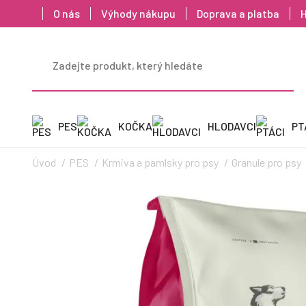
O nás
Výhody nákupu
Doprava a platba
PES
KOČKA
HLODAVCI
PT
Úvod
PES
Krmiva a pamlsky pro psy
Granule pro psy