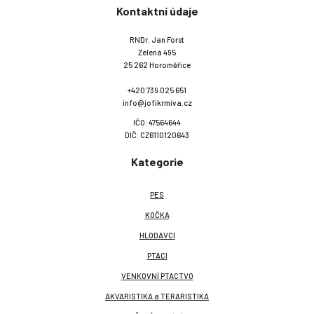
Kontaktní údaje
RNDr. Jan Forst
Zelená 495
25 262 Horoměřice
+420 739 025 651
info@jofikrmiva.cz
IČO: 47564644
DIČ: CZ6110120643
Kategorie
PES
KOČKA
HLODAVCI
PTÁCI
VENKOVNÍ PTACTVO
AKVARISTIKA a TERARISTIKA