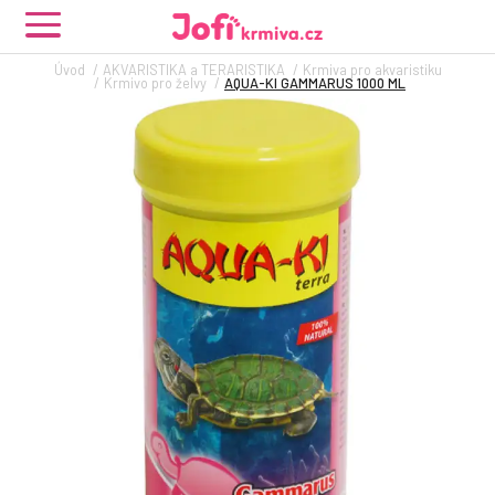
Úvod
AKVARISTIKA a TERARISTIKA
Krmiva pro akvaristiku
Krmivo pro želvy
AQUA-KI GAMMARUS 1000 ML