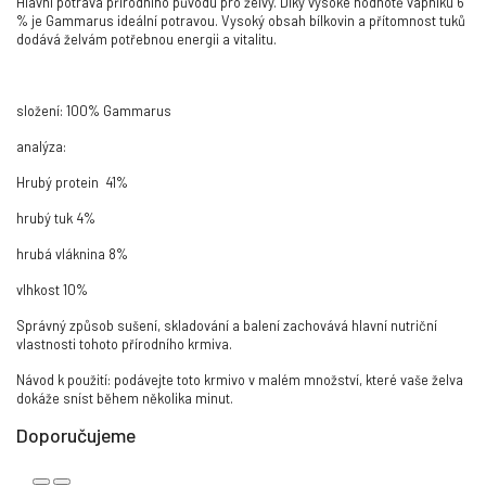
Hlavní potrava přírodního původu pro želvy. Díky vysoké hodnotě vápníku 6
% je Gammarus ideální potravou. Vysoký obsah bílkovin a přítomnost tuků
dodává želvám potřebnou energii a vitalitu.
složení: 100% Gammarus
analýza:
Hrubý protein 41%
hrubý tuk 4%
hrubá vláknina 8%
vlhkost 10%
Správný způsob sušení, skladování a balení zachovává hlavní nutriční
vlastnosti tohoto přírodního krmiva.
Návod k použití: podávejte toto krmivo v malém množství, které vaše želva
dokáže sníst během několika minut.
Doporučujeme