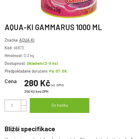
AQUA-KI GAMMARUS 1000 ML
Značka:
AQUA-KI
Kód:
46873
Hmotnost:
0.2 kg
Dostupnost:
Skladem
(2-5 ks)
Předpokládané doručení:
Pá, 07. 08.
Cena
280 Kč
(vč. DPH)
250 Kč
bez DPH
Do košíku
Bližší specifikace