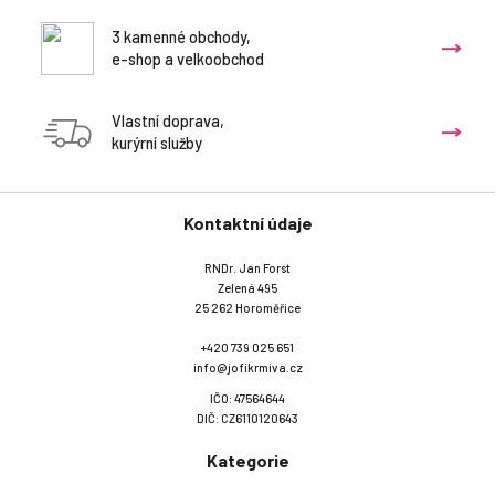
3 kamenné obchody,
e-shop a velkoobchod
Vlastní doprava,
kurýrní služby
Kontaktní údaje
RNDr. Jan Forst
Zelená 495
25 262 Horoměřice
+420 739 025 651
info@jofikrmiva.cz
IČO: 47564644
DIČ: CZ6110120643
Kategorie