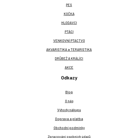
PES
KOČKA
HLODAVCI
PTÁCI
VENKOVNÍ PTACTVO
AKVARISTIKA a TERARISTIKA
DRŮBEŽ A KRÁLÍCI
AKCE
Odkazy
Blog
O nás
Výhody nákupu
Doprava a platba
Obchodní podmínky
Zpracování osobních údajů