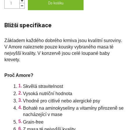
Do košíku
Bližší specifikace
Základem každého dobrého krmiva jsou kvalitní suroviny. 
V Amore naleznete pouze kousky vybraného masa té 
nejvyšší kvality. V konzervě jsou celé loupané baby 
krevety. 
Proč Amore?
Skvělá stravitelnost 
Vysoká nutriční hodnota
Vhodné pro citlivé nebo alergické psy
Bohaté na aminokyseliny a vitamíny přirozeně se 
nacházející v mase
Grain-free
Z masa té nejvyšší kvality