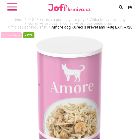
Úvod
PES
Krmiva a pamlsky pro psy
Vlhká krmiva pro psy
Konzervy pro psy
Konzervy pro psy podle určení
Pro psy zdravou srst
Amore dog Kuřecí s krevetami 140g EXP. 4/26
Doporučený
-27%