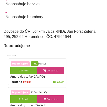
Neobsahuje barviva
Neobsahuje brambory
Dovozce do ČR: Jofikrmiva.cz RNDr. Jan Forst Zelená
495, 252 62 Horoměřice IČO: 47564644
Doporučujeme
Doporučujeme
-8%
Zobrazit
Do košíku
Amore dog tuňák 24x140g
1 080 Kč
Skladem
1 176 Kč
Doporučujeme
Zobrazit
Do košíku
Amore dog Kuřecí 24x140g