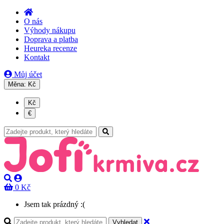
O nás
Výhody nákupu
Doprava a platba
Heureka recenze
Kontakt
Můj účet
Měna:
Kč
Kč
€
0 Kč
Jsem tak prázdný :(
Vyhledat