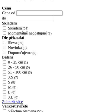
Cena
Cena od
do
Skladem
Skladem
(54)
Momentálně nedostupné
(3)
Dle příznaků
Sleva
(39)
Novinka
(0)
Doporučujeme
(0)
Balení
0 - 25 cm
(1)
26 - 50 cm
(5)
51 - 100 cm
(3)
XS
(7)
S
(8)
M
(9)
L
(6)
XL
(0)
Zobrazit více
Velikost zvířete
Všechna plemena
(56)