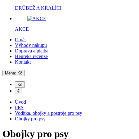
DRŮBEŽ A KRÁLÍCI
AKCE
O nás
Výhody nákupu
Doprava a platba
Heureka recenze
Kontakt
Měna:
Kč
Kč
€
Úvod
PES
Vodítka, obojky a postroje pro psy
Obojky pro psy
Obojky pro psy