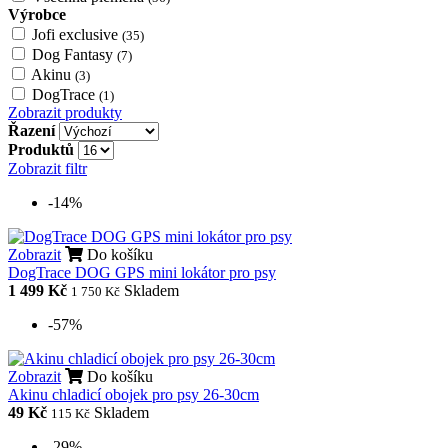
Výrobce
Jofi exclusive
(35)
Dog Fantasy
(7)
Akinu
(3)
DogTrace
(1)
Zobrazit produkty
Řazení
Produktů
Zobrazit filtr
-14%
Zobrazit
Do košíku
DogTrace DOG GPS mini lokátor pro psy
1 499 Kč
Skladem
1 750 Kč
-57%
Zobrazit
Do košíku
Akinu chladicí obojek pro psy 26-30cm
49 Kč
Skladem
115 Kč
-29%