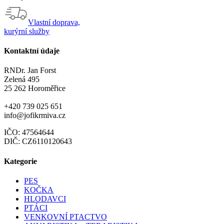
Vlastní doprava,
kurýrní služby
Kontaktní údaje
RNDr. Jan Forst
Zelená 495
25 262 Horoměřice
+420 739 025 651
info@jofikrmiva.cz
IČO: 47564644
DIČ: CZ6110120643
Kategorie
PES
KOČKA
HLODAVCI
PTÁCI
VENKOVNÍ PTACTVO