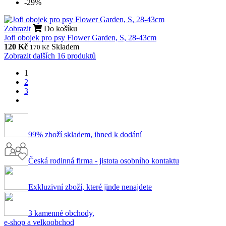
-29%
Zobrazit
Do košíku
Jofi obojek pro psy Flower Garden, S, 28-43cm
120 Kč
Skladem
170 Kč
Zobrazit dalších 16 produktů
1
2
3
99% zboží skladem, ihned k dodání
Česká rodinná firma - jistota osobního kontaktu
Exkluzivní zboží, které jinde nenajdete
3 kamenné obchody,
e-shop a velkoobchod