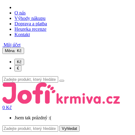
O nás
Výhody nákupu
Doprava a platba
Heureka recenze
Kontakt
Můj účet
Měna:
Kč
Kč
€
0 Kč
Jsem tak prázdný :(
Vyhledat