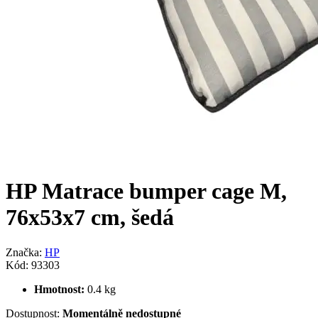
HP Matrace bumper cage M,
76x53x7 cm, šedá
Značka:
HP
Kód:
93303
Hmotnost:
0.4 kg
Dostupnost:
Momentálně nedostupné