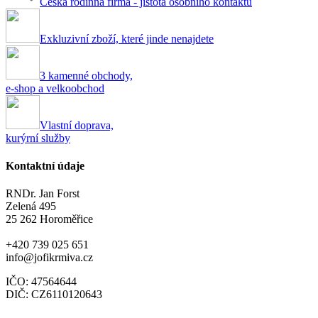
Česká rodinná firma - jistota osobního kontaktu
Exkluzivní zboží, které jinde nenajdete
3 kamenné obchody,
e-shop a velkoobchod
Vlastní doprava,
kurýrní služby
Kontaktní údaje
RNDr. Jan Forst
Zelená 495
25 262 Horoměřice
+420 739 025 651
info@jofikrmiva.cz
IČO: 47564644
DIČ: CZ6110120643