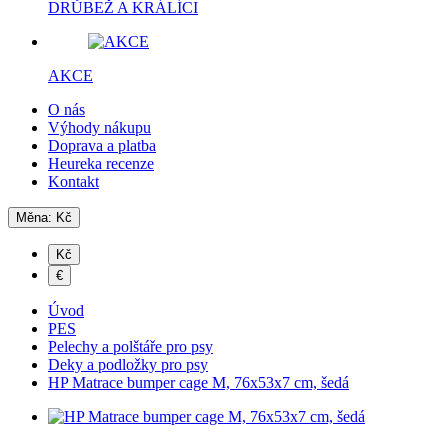
DRŮBEŽ A KRÁLÍCI
AKCE
O nás
Výhody nákupu
Doprava a platba
Heureka recenze
Kontakt
Měna:
Kč
Kč
€
Úvod
PES
Pelechy a polštáře pro psy
Deky a podložky pro psy
HP Matrace bumper cage M, 76x53x7 cm, šedá