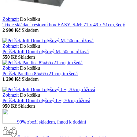
Zobrazit
Do košíku
Trixie skládací cestovní box EASY, S-M: 71 x 49 x 51cm, šedý
2 900 Kč
Skladem
Zobrazit
Do košíku
Pelíšek Jofi Donut plyšový M, 50cm, růžová
550 Kč
Skladem
Zobrazit
Do košíku
Pelíšek Pacifica 85x65x21 cm, tm šedá
1 290 Kč
Skladem
Zobrazit
Do košíku
Pelíšek Jofi Donut plyšový L+, 70cm, růžová
950 Kč
Skladem
99% zboží skladem, ihned k dodání