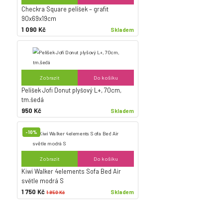
Checkra Square pelíšek – grafit
90x69x19cm
1 090 Kč
Skladem
Zobrazit
Do košíku
Pelíšek Jofi Donut plyšový L+, 70cm,
tm.šedá
950 Kč
Skladem
-10%
Zobrazit
Do košíku
Kiwi Walker 4elements Sofa Bed Air
světle modrá S
1 750 Kč
Skladem
1 950 Kč