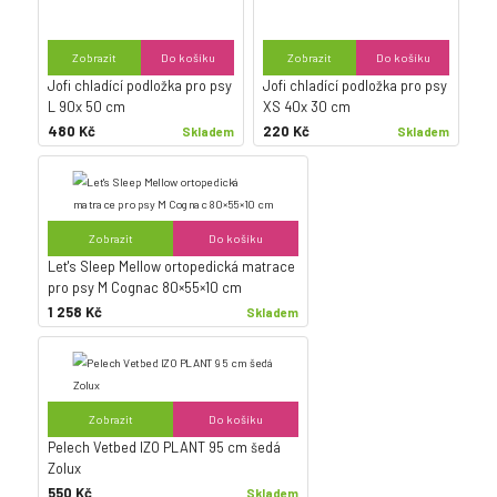
Zobrazit
Do košíku
Zobrazit
Do košíku
Jofi chladící podložka pro psy
Jofi chladící podložka pro psy
L 90x 50 cm
XS 40x 30 cm
480 Kč
220 Kč
Skladem
Skladem
Zobrazit
Do košíku
Let's Sleep Mellow ortopedická matrace
pro psy M Cognac 80×55×10 cm
1 258 Kč
Skladem
Zobrazit
Do košíku
Pelech Vetbed IZO PLANT 95 cm šedá
Zolux
550 Kč
Skladem