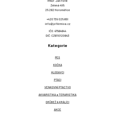
RNDr. Jan Forst
Zelená 495
25 262 Horoměřice
+420 739 025 651
info@jofikrmiva.cz
IČO: 47564644
DIČ: CZ6110120643
Kategorie
PES
KOČKA
HLODAVCI
PTÁCI
VENKOVNÍ PTACTVO
AKVARISTIKA a TERARISTIKA
DRŮBEŽ A KRÁLÍCI
AKCE