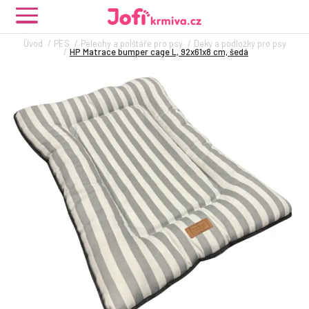
Úvod
PES
Pelechy a polštáře pro psy
Deky a podložky pro psy
HP Matrace bumper cage L, 92x61x8 cm, šedá